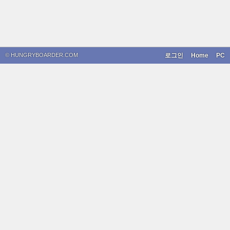
© HUNGRYBOARDER.COM
로그인
Home
PC