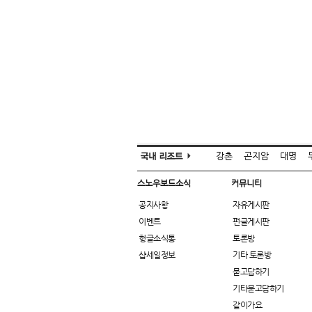
강촌
곤지암
대명
스노우보드소식
커뮤니티
공지사항
자유게시판
이벤트
펀글게시판
헝글소식통
토론방
샵세일정보
기타 토론방
묻고답하기
기타묻고답하기
같이가요