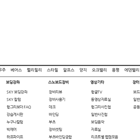
무주
베어스
웰리힐리
스타힐
알프스
양지
오크밸리
용평
에덴밸리
보딩강좌
스노보드장비
영상기타
장터
SKY 보딩강좌
장비리뷰
헝글TV
보드
SKY 칼럼
장비사용기
동영상자료실
일반
헝그리보더 FAQ
데크
헝그리사진첩
공동
강습게시판
바인딩
일반사진첩
누구나칼럼
부츠
보딩음악
빅에어
장비셋팅
자료실
하프파이프
부츠바인딩궁합
리조트별 웹캠모음