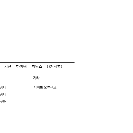
지산
하이원
휘닉스
O2(서학)
기타
장터
사이트 오류신고
장터
구매