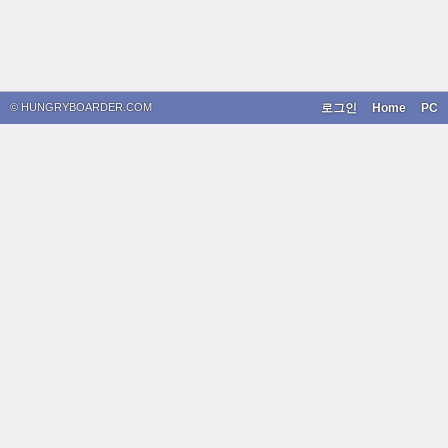
© HUNGRYBOARDER.COM
로그인
Home
PC