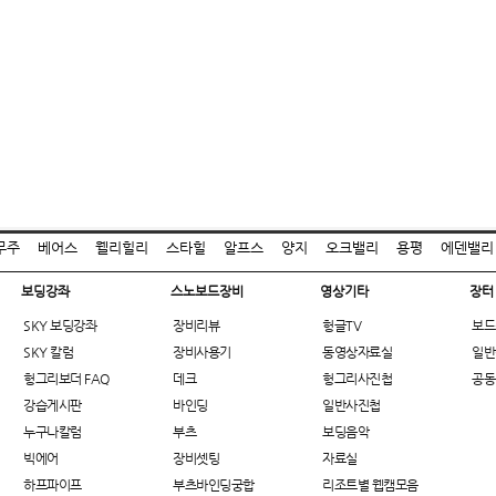
무주
베어스
웰리힐리
스타힐
알프스
양지
오크밸리
용평
에덴밸리
보딩강좌
스노보드장비
영상기타
장터
SKY 보딩강좌
장비리뷰
헝글TV
보드
SKY 칼럼
장비사용기
동영상자료실
일반
헝그리보더 FAQ
데크
헝그리사진첩
공동
강습게시판
바인딩
일반사진첩
누구나칼럼
부츠
보딩음악
빅에어
장비셋팅
자료실
하프파이프
부츠바인딩궁합
리조트별 웹캠모음