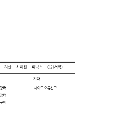
지산
하이원
휘닉스
O2(서학)
기타
장터
사이트 오류신고
장터
구매