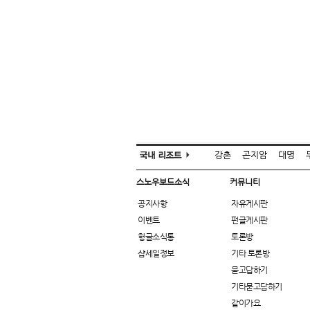
강촌
곤지암
대명
스노우보드소식
커뮤니티
공지사항
자유게시판
이벤트
펀글게시판
헝글소식통
토론방
샵세일정보
기타 토론방
묻고답하기
기타묻고답하기
같이가요