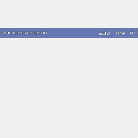
© HUNGRYBOARDER.COM
로그인
Home
PC