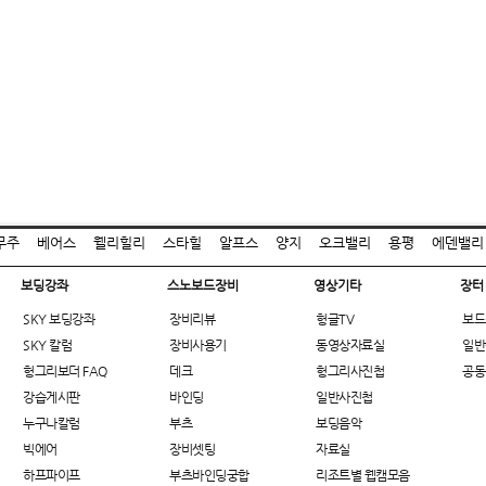
무주
베어스
웰리힐리
스타힐
알프스
양지
오크밸리
용평
에덴밸리
보딩강좌
스노보드장비
영상기타
장터
SKY 보딩강좌
장비리뷰
헝글TV
보드
SKY 칼럼
장비사용기
동영상자료실
일반
헝그리보더 FAQ
데크
헝그리사진첩
공동
강습게시판
바인딩
일반사진첩
누구나칼럼
부츠
보딩음악
빅에어
장비셋팅
자료실
하프파이프
부츠바인딩궁합
리조트별 웹캠모음