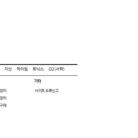
지산
하이원
휘닉스
O2(서학)
기타
장터
사이트 오류신고
장터
구매