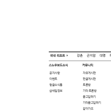
강촌
곤지암
대명
스노우보드소식
커뮤니티
공지사항
자유게시판
이벤트
펀글게시판
헝글소식통
토론방
샵세일정보
기타 토론방
묻고답하기
기타묻고답하기
같이가요