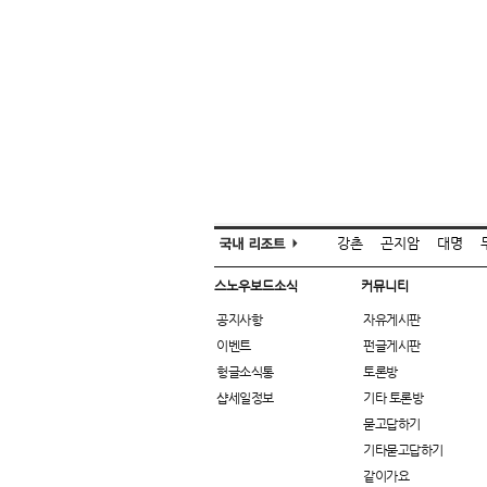
강촌
곤지암
대명
스노우보드소식
커뮤니티
공지사항
자유게시판
이벤트
펀글게시판
헝글소식통
토론방
샵세일정보
기타 토론방
묻고답하기
기타묻고답하기
같이가요