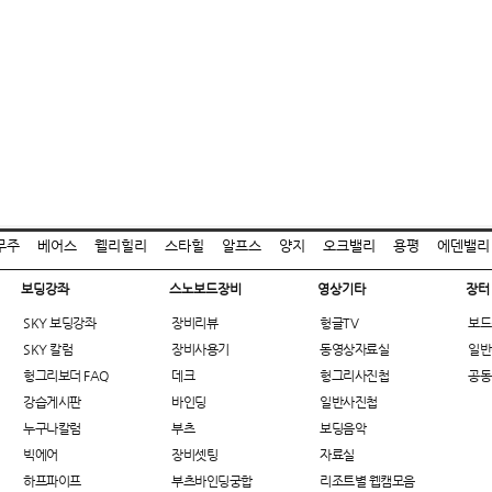
무주
베어스
웰리힐리
스타힐
알프스
양지
오크밸리
용평
에덴밸리
보딩강좌
스노보드장비
영상기타
장터
SKY 보딩강좌
장비리뷰
헝글TV
보드
SKY 칼럼
장비사용기
동영상자료실
일반
헝그리보더 FAQ
데크
헝그리사진첩
공동
강습게시판
바인딩
일반사진첩
누구나칼럼
부츠
보딩음악
빅에어
장비셋팅
자료실
하프파이프
부츠바인딩궁합
리조트별 웹캠모음