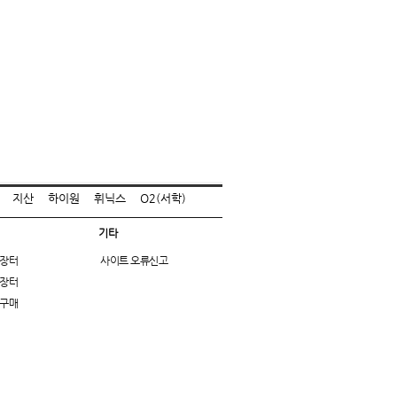
지산
하이원
휘닉스
O2(서학)
기타
장터
사이트 오류신고
장터
구매