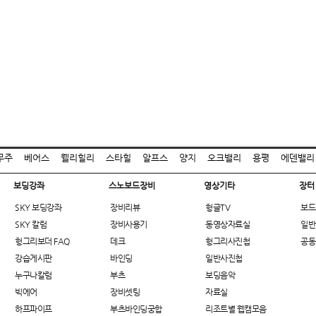
무주
베어스
웰리힐리
스타힐
알프스
양지
오크밸리
용평
에덴밸리
보딩강좌
스노보드장비
영상기타
장터
SKY 보딩강좌
장비리뷰
헝글TV
보드
SKY 칼럼
장비사용기
동영상자료실
일반
헝그리보더 FAQ
데크
헝그리사진첩
공동
강습게시판
바인딩
일반사진첩
누구나칼럼
부츠
보딩음악
빅에어
장비셋팅
자료실
하프파이프
부츠바인딩궁합
리조트별 웹캠모음