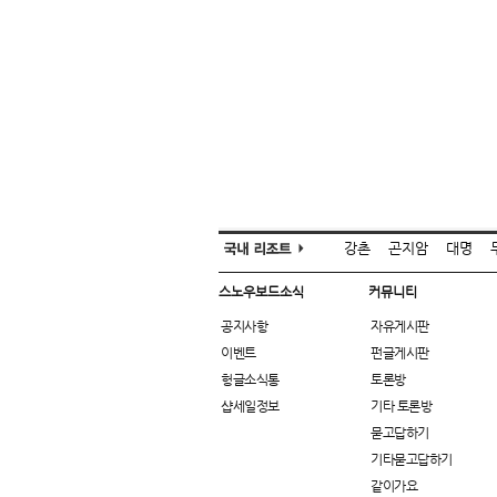
강촌
곤지암
대명
스노우보드소식
커뮤니티
공지사항
자유게시판
이벤트
펀글게시판
헝글소식통
토론방
샵세일정보
기타 토론방
묻고답하기
기타묻고답하기
같이가요