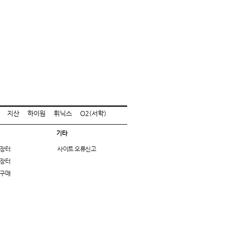
지산
하이원
휘닉스
O2(서학)
기타
장터
사이트 오류신고
장터
구매