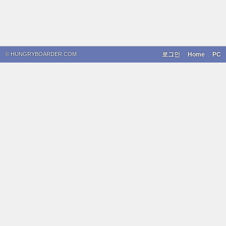
© HUNGRYBOARDER.COM
로그인
Home
PC