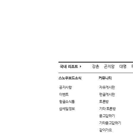
강촌
곤지암
대명
스노우보드소식
커뮤니티
공지사항
자유게시판
이벤트
펀글게시판
헝글소식통
토론방
샵세일정보
기타 토론방
묻고답하기
기타묻고답하기
같이가요