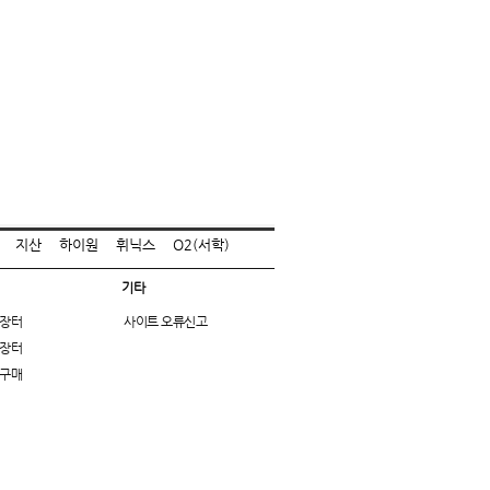
지산
하이원
휘닉스
O2(서학)
기타
장터
사이트 오류신고
장터
구매