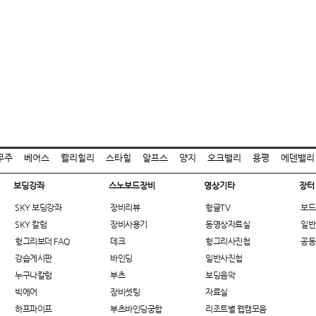
무주
베어스
웰리힐리
스타힐
알프스
양지
오크밸리
용평
에덴밸리
보딩강좌
스노보드장비
영상기타
장터
SKY 보딩강좌
장비리뷰
헝글TV
보드
SKY 칼럼
장비사용기
동영상자료실
일반
헝그리보더 FAQ
데크
헝그리사진첩
공동
강습게시판
바인딩
일반사진첩
누구나칼럼
부츠
보딩음악
빅에어
장비셋팅
자료실
하프파이프
부츠바인딩궁합
리조트별 웹캠모음