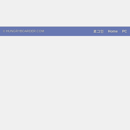
© HUNGRYBOARDER.COM
로그인
Home
PC