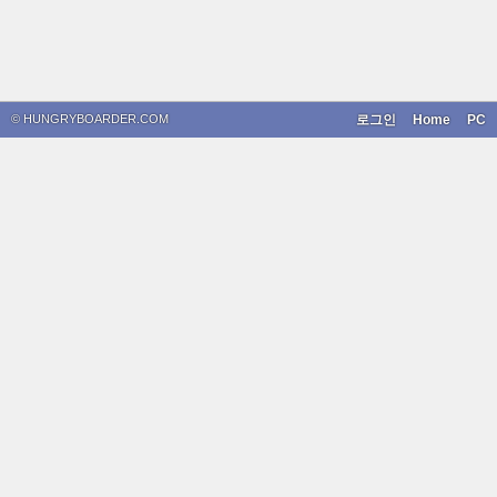
© HUNGRYBOARDER.COM
로그인
Home
PC