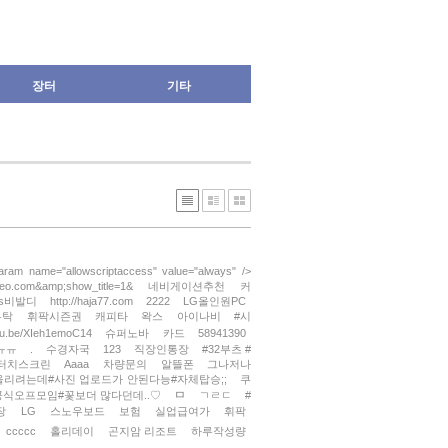
장터
기타
param name="allowscriptaccess" value="always" />
meo.com&amp;show_title=1&
네비게이션추천
커
s비발디
http://haja77.com
2222
LG올인원PC
부탁
휘팍시즌권
캐피타
왁스
아이나비
#시
utu.be/XIeh1emoC14
슈퍼노바
카드
58941390
ㅠㅠ
.
수경자국
123
직장인통장
#32부츠 #
터치스크린
Aaaa
차량문의
알뜰폰
그나저나
올리려는데#사진 업로드가 안된다능#자체탑승;;
쿠
ㅁ
공식오프모임#꽃보더 많다던데..♡
ㄱㄹㄷ
#
장
LG
스노우보드
보험
실업급여가
휘팍
ccccc
홀리데이
곤지암 리조트
하루작성량