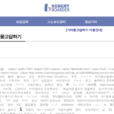
보딩강좌
스노보드장비
영상기타
[기타묻고답하기 이용안내]
묻고답하기
커플
<object width="400" height="225"><param name="allowfullscreen" value="true" /><
name="movie" value="http://vimeo.com/moogaloop.swf?clip_id=16844896&amp;server=vi
앗피
헬멧
벨소리
조언
재규어 bmw. X3 e페이스
추천
ㅇㅇㅇㅇ
하이원vs용평v
파크
시트커버
운전
꼬기
실업급여
네비게이션
ㅎㅎㅎ
로고
블랙박스 추천
ㅇ
아이폰
도보시즌방
ㅋㅋㅋ
자동차왁스
컴퓨터
튜닝
ㅁㄴㅇㄹ
https://yo
아이맥
신생아녀
미치겠어요 도와주세요..
옛날처럼 돌리지 않을께요
타기무서워
 #스노우보드부츠 #부츠
내비게이션
ㄹㅇ
스미스
꿈;해몽
애프터?? 에프터??
로가 땡기긴 하는대
ㅇㄴㅁㄹ
아리랑
현대웰빙리조트
1588
e
하아잉
#기묻에 
ㅁㅁ
..
YY
강촌
초과
캐피타 슈퍼노바
BOSCH
#귿바이1415시즌#겨가파♪#
라도
장비
K11
월급통장
일체형
ㄴㅇ
urbanears
재테크정보
ㅜㅡ
tv
통
1
11
드2
글쓰기
자동차
#ㅂㅅ이세요?
자동차광택
짠지
슈어라운지
냠
 지름신 뽐뿌~ 나는 무주다~ㅋ
주말
내
내비게이션추천