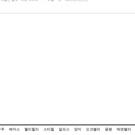
무주
베어스
웰리힐리
스타힐
알프스
양지
오크밸리
용평
에덴밸리