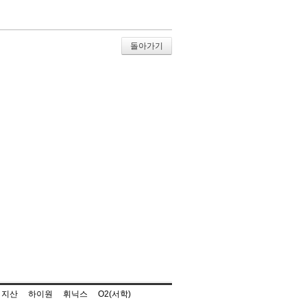
돌아가기
지산
하이원
휘닉스
O2(서학)