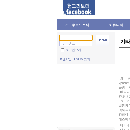
스노우보드소식
커뮤니티
기타
로그인 유지
회원가입
ID/PW 찾기
차
<param 
플링
비발디
즌방 #
ㅁㄴㅇ
발등통증
맥북프
팡되다니
데스페
아이패
아놔또