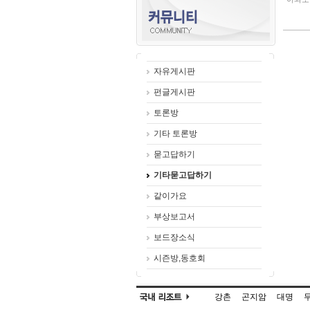
자유게시판
펀글게시판
토론방
기타 토론방
묻고답하기
기타묻고답하기
같이가요
부상보고서
보드장소식
시즌방,동호회
강촌
곤지암
대명