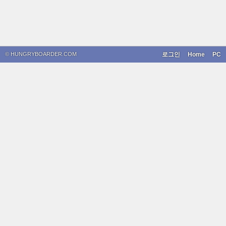
© HUNGRYBOARDER.COM
로그인
Home
PC