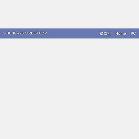
© HUNGRYBOARDER.COM
로그인
Home
PC