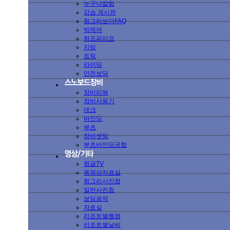
누구나칼럼
강습 게시판
헝그리보더FAQ
빅에어
하프파이프
지빙
트릭
라이딩
안전보딩
장비리뷰
장비사용기
데크
바인딩
부츠
장비셋팅
부츠바인딩궁합
헝글TV
동영상자료실
헝그리사진첩
일반사진첩
보딩음악
자료실
리조트별웹캠
리조트별날씨