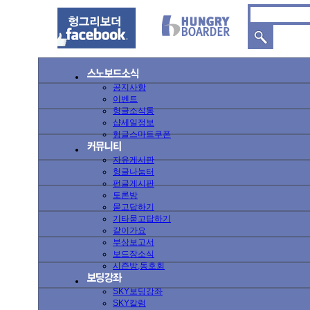
공지사항
이벤트
헝글소식통
샵세일정보
헝글스마트쿠폰
자유게시판
헝글나눔터
펀글게시판
토론방
묻고답하기
기타묻고답하기
같이가요
부상보고서
보드장소식
시즌방,동호회
SKY보딩강좌
SKY칼럼