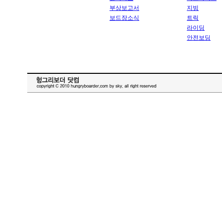
부상보고서
지빙
보드장소식
트릭
라이딩
안전보딩