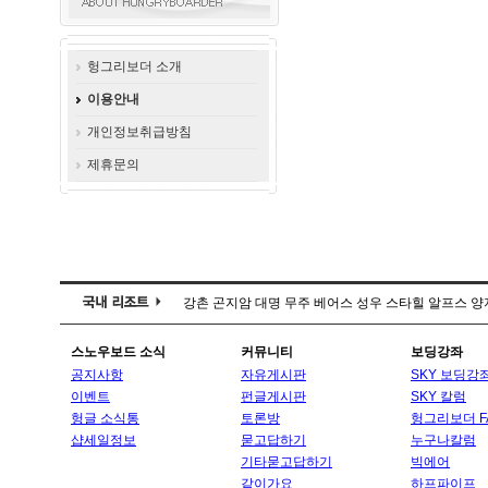
헝그리보더 소개
이용안내
개인정보취급방침
제휴문의
강촌
곤지암
대명
무주
베어스
성우
스타힐
알프스
양
스노우보드 소식
커뮤니티
보딩강좌
공지사항
자유게시판
SKY 보딩강
이벤트
펀글게시판
SKY 칼럼
헝글 소식통
토론방
헝그리보더 F
샵세일정보
묻고답하기
누구나칼럼
기타묻고답하기
빅에어
같이가요
하프파이프