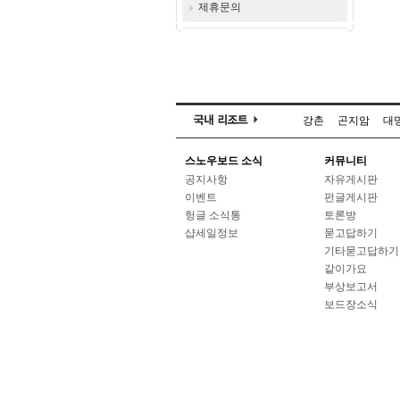
제휴문의
강촌
곤지암
대
스노우보드 소식
커뮤니티
공지사항
자유게시판
이벤트
펀글게시판
헝글 소식통
토론방
샵세일정보
묻고답하기
기타묻고답하기
같이가요
부상보고서
보드장소식