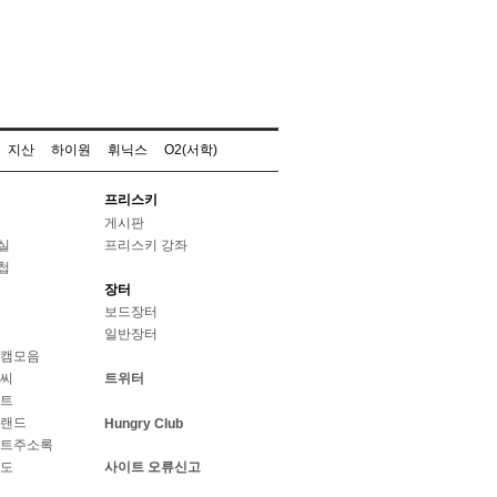
지산
하이원
휘닉스
O2(서학)
프리스키
게시판
실
프리스키 강좌
첩
장터
보드장터
일반장터
웹캠모음
날씨
트위터
스트
브랜드
Hungry Club
이트주소록
지도
사이트 오류신고