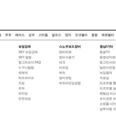
명
무주
베어스
성우
스타힐
알프스
양지
오크밸리
용평
에덴밸리
보딩강좌
스노우보드장비
영상/기타
SKY 보딩강좌
장비리뷰
헝글TV
SKY 칼럼
장비사용기
동영상자료
헝그리보더 FAQ
데크
헝그리사진
누구나칼럼
바인딩
일반사진첩
빅에어
부츠
보딩음악
하프파이프
장비셋팅
자료실
지빙
부츠바인딩궁합
리조트별 
트릭
리조트별 
라이딩
렌탈샵 리
안전보딩
보드관련 
쇼핑몰 사
샵투어용 