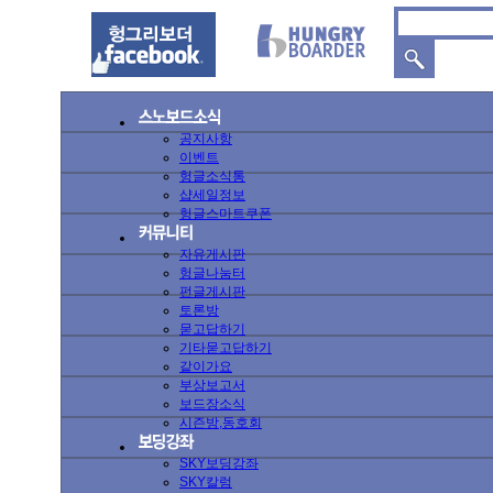
공지사항
이벤트
헝글소식통
샵세일정보
헝글스마트쿠폰
자유게시판
헝글나눔터
펀글게시판
토론방
묻고답하기
기타묻고답하기
같이가요
부상보고서
보드장소식
시즌방,동호회
SKY보딩강좌
SKY칼럼