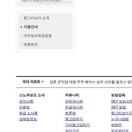
헝그리보더 소개
이용안내
개인정보취급방침
제휴문의
강촌
곤지암
대명
무주
베어스
성우
스타힐
알프스
양
스노우보드 소식
커뮤니티
보딩강좌
공지사항
자유게시판
SKY 보딩강
이벤트
펀글게시판
SKY 칼럼
헝글 소식통
토론방
헝그리보더 F
샵세일정보
묻고답하기
누구나칼럼
기타묻고답하기
빅에어
같이가요
하프파이프