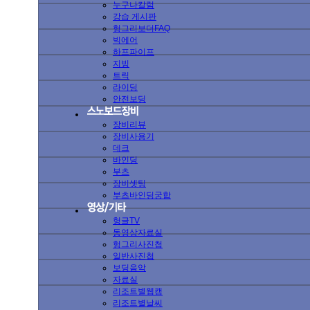
누구나칼럼
강습 게시판
헝그리보더FAQ
빅에어
하프파이프
지빙
트릭
라이딩
안전보딩
장비리뷰
장비사용기
데크
바인딩
부츠
장비셋팅
부츠바인딩궁합
헝글TV
동영상자료실
헝그리사진첩
일반사진첩
보딩음악
자료실
리조트별웹캠
리조트별날씨