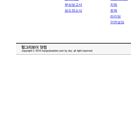
부상보고서
지빙
보드장소식
트릭
라이딩
안전보딩