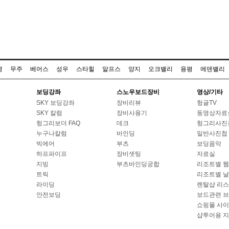
명
무주
베어스
성우
스타힐
알프스
양지
오크밸리
용평
에덴밸리
보딩강좌
스노우보드장비
영상/기타
SKY 보딩강좌
장비리뷰
헝글TV
SKY 칼럼
장비사용기
동영상자료
헝그리보더 FAQ
데크
헝그리사진
누구나칼럼
바인딩
일반사진첩
빅에어
부츠
보딩음악
하프파이프
장비셋팅
자료실
지빙
부츠바인딩궁합
리조트별 
트릭
리조트별 
라이딩
렌탈샵 리
안전보딩
보드관련 
쇼핑몰 사
샵투어용 