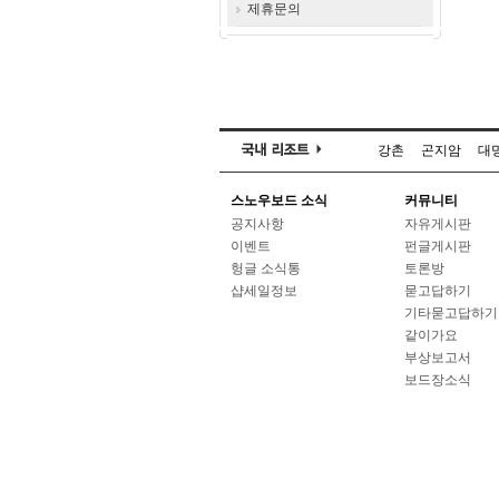
제휴문의
강촌
곤지암
대
스노우보드 소식
커뮤니티
공지사항
자유게시판
이벤트
펀글게시판
헝글 소식통
토론방
샵세일정보
묻고답하기
기타묻고답하기
같이가요
부상보고서
보드장소식