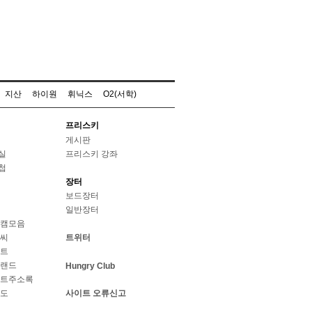
지산
하이원
휘닉스
O2(서학)
프리스키
게시판
실
프리스키 강좌
첩
장터
보드장터
일반장터
웹캠모음
날씨
트위터
스트
브랜드
Hungry Club
이트주소록
지도
사이트 오류신고