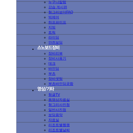
누구나칼럼
강습 게시판
헝그리보더FAQ
빅에어
하프파이프
지빙
트릭
라이딩
안전보딩
장비리뷰
장비사용기
데크
바인딩
부츠
장비셋팅
부츠바인딩궁합
헝글TV
동영상자료실
헝그리사진첩
일반사진첩
보딩음악
자료실
리조트별웹캠
리조트별날씨