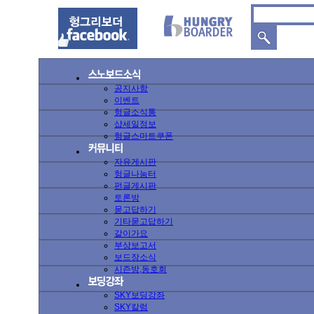
공지사항
이벤트
헝글소식통
샵세일정보
헝글스마트쿠폰
자유게시판
헝글나눔터
펀글게시판
토론방
묻고답하기
기타묻고답하기
같이가요
부상보고서
보드장소식
시즌방,동호회
SKY보딩강좌
SKY칼럼