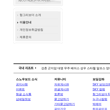
헝그리보더 소개
이용안내
개인정보취급방침
제휴문의
강촌
곤지암
대명
무주
베어스
성우
스타힐
알프스
양
스노우보드 소식
커뮤니티
보딩강좌
공지사항
자유게시판
SKY 보딩강
이벤트
펀글게시판
SKY 칼럼
헝글 소식통
토론방
헝그리보더 F
샵세일정보
묻고답하기
누구나칼럼
기타묻고답하기
빅에어
같이가요
하프파이프