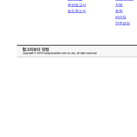
부상보고서
지빙
보드장소식
트릭
라이딩
안전보딩