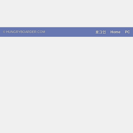
© HUNGRYBOARDER.COM
로그인
Home
PC