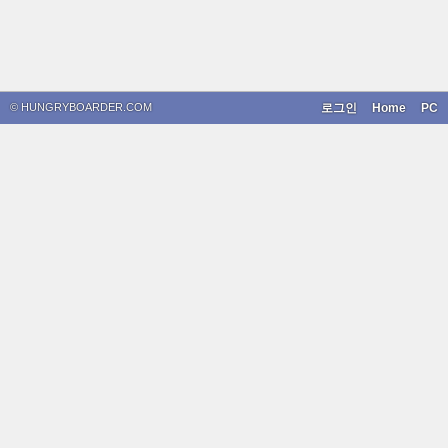
© HUNGRYBOARDER.COM
로그인
Home
PC