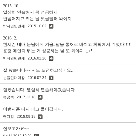
2015. 10.
열심히 연습해서 꼭 성공해서
안넘어지고 뛰는 날 댓글달러 와야지
박지민만만세
2015.10.02
댓
글
2016. 2.
한시즌 내내 눈님에게 겨울3달을 통채로 바치고 휘팍에서 뛰었다!!!!!
용평 메인킥 뛰는 거 성공하는 날 또 와야지+_+!
박지민만만세
2016.02.26
댓
글
잘 봤습니다~~ 저도 도전하고싶네요...
눈풀린대마왕
2016.07.24
댓
글
잘봤습니다. 열심히 연습해야겠습니다.
송공백
2017.12.18
댓
글
이번시즌 다시 파크 들어갑니다.
앤디킴
2018.09.19
댓
글
잘보고가요~~
맞니
2018.12.21