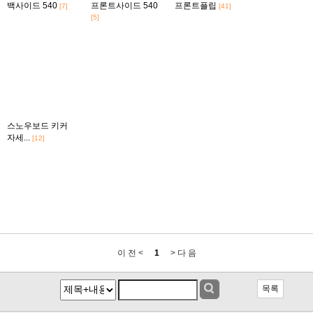
백사이드 540
프론트사이드 540
프론트플립
[7]
[41]
[5]
스노우보드 키커
자세...
[12]
이 전 <
1
> 다 음
목록