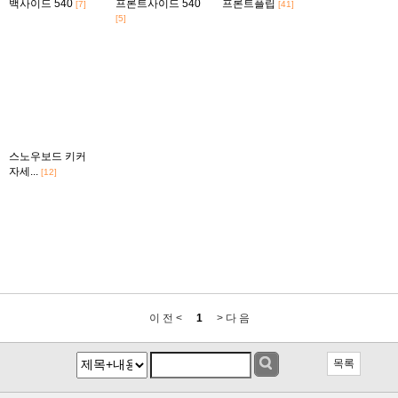
백사이드 540
프론트사이드 540
프론트플립
[7]
[41]
[5]
스노우보드 키커
자세...
[12]
이 전 <
1
> 다 음
목록