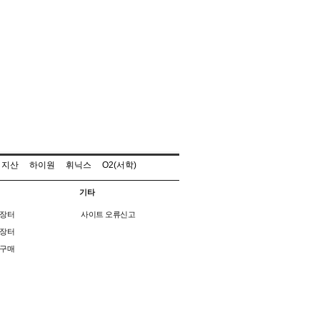
지산
하이원
휘닉스
O2(서학)
기타
장터
사이트 오류신고
장터
구매