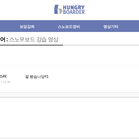
보딩강좌
스노보드장비
영상기타
어 :
스노우보드 강습 영상
스터
잘 봤습니당!!1
17 23:36