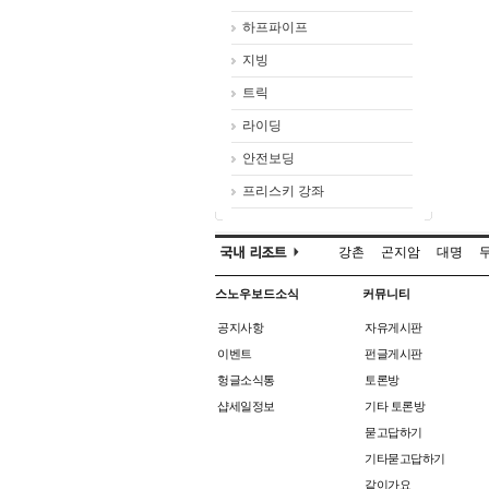
하프파이프
지빙
트릭
라이딩
안전보딩
프리스키 강좌
강촌
곤지암
대명
스노우보드소식
커뮤니티
공지사항
자유게시판
이벤트
펀글게시판
헝글소식통
토론방
샵세일정보
기타 토론방
묻고답하기
기타묻고답하기
같이가요