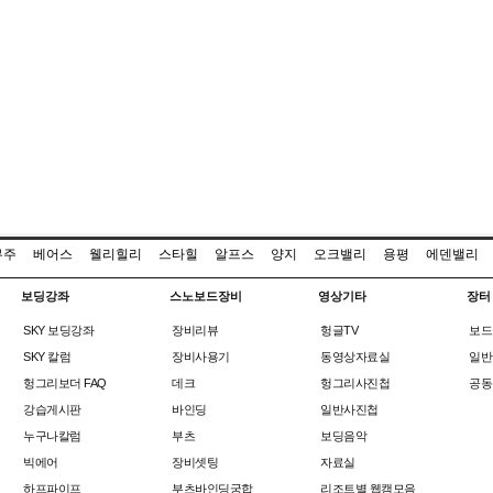
무주
베어스
웰리힐리
스타힐
알프스
양지
오크밸리
용평
에덴밸리
보딩강좌
스노보드장비
영상기타
장터
SKY 보딩강좌
장비리뷰
헝글TV
보드
SKY 칼럼
장비사용기
동영상자료실
일반
헝그리보더 FAQ
데크
헝그리사진첩
공동
강습게시판
바인딩
일반사진첩
누구나칼럼
부츠
보딩음악
빅에어
장비셋팅
자료실
하프파이프
부츠바인딩궁합
리조트별 웹캠모음