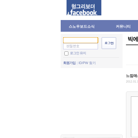
스노우보드소식
커뮤니티
빅에
로그인 유지
회원가입
ID/PW 찾기
느낌매
2012.01.