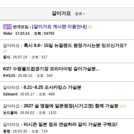
같이가요
분류
[같이가요 게시판 이용안내]
공지
번개모임 ›
[9]
Rider
17.03.14
조회 : 54755
혹시 8.8~ 15일 뉴질랜드 원정가시는분 있으신가요?
같이타요 ›
[2]
쥼식
26.07.19
조회 : 317
6/27 수원월드컵경기장 프리다이빙 같이가실분...
KHSJS
26.06.10
조회 : 344
8.21~8.25 오사카킹스 가실분
같이타요 ›
S2board
26.05.17
조회 : 469
2627 설 명절에 일본원정(시가고겐) 함께 가실분
같이타요 ›
[10]
보드좋와
26.04.02
조회 : 1101
비시즌 일본 점프 연습하러 같이 가실분 구해요!
같이타요 ›
쯩짱
26.03.30
조회 : 719