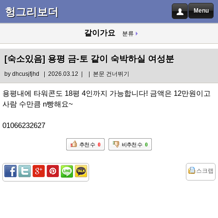
헝그리보더
Menu
같이가요
분류
[숙소있음]
용평 금-토 같이 숙박하실 여성분
by
dhcusjfjhd
| 2026.03.12 |
|
본문 건너뛰기
용평내에 타워콘도 18평 4인까지 가능합니다! 금액은 12만원이고
사람 수만큼 n빵해요~
01066232627
추천 수
0
비추천 수
0
스크랩