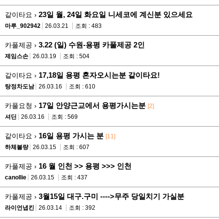
23일 월, 24일 화요일 니세코에 계신분 있으세요
같이타요 ›
마루_902942
26.03.21
조회 : 483
3.22 (일) 수원-용평 카풀제공 2인
카풀제공 ›
제임스손
26.03.19
조회 : 504
17,18일 용평 혼자오시는분 같이타요!
같이타요 ›
탕정차도남
26.03.16
조회 : 610
17일 안양근교에서 용평가시는분
카풀요청 ›
[2]
셔딘
26.03.16
조회 : 569
16일 용평 가시는 분
같이타요 ›
[11]
하체불량
26.03.15
조회 : 607
16 월 인천 >> 용평 >>> 인천
카풀제공 ›
canollie
26.03.15
조회 : 437
3월15일 대구.구미 ---->무주 당일치기 가실분
카풀제공 ›
라이언냅킨
26.03.14
조회 : 392