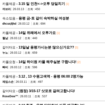
3.15 일 인천<->오투 당일치기
카풀제공 ›
[1]
까브리
26.03.13
조회 : 450
용평 금-토 같이 숙박하실 여성분
숙소있음 ›
dhcusjfjhd
26.03.12
조회 : 694
14일 위례에서 오투가요
카풀제공 ›
[1]
쩔남
26.03.12
조회 : 440
13일날 용평가시는분 많으신가요??
같이타요 ›
[5]
누노
26.03.12
조회 : 659
14일 하이원 카풀 해주실분 구합니다!
카풀요청 ›
[2]
빠비
26.03.12
조회 : 596
3.12 , 13 수원고색역 - 용평 06:00 2명가능
카풀제공 ›
제임스손
26.03.11
조회 : 497
(원정) 3/15-17 삿포로 갈려고합니다/
같이타요 ›
RoseDew™
26.03.11
조회 : 537