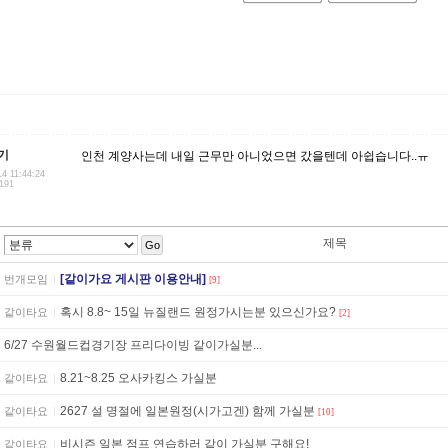
기
인천 계양사는데 내일 근무만 아니었으면 갔을텐데 아쉽습니다..ㅠ
14 11:44:24
.191
제목
Go
[같이가요 게시판 이용안내]
번개모임
[9]
혹시 8.8~ 15일 뉴질랜드 원정가시는분 있으신가요?
같이타요
[2]
6/27 수원월드컵경기장 프리다이빙 같이가실분...
8.21~8.25 오사카킹스 가실분
같이타요
2627 설 명절에 일본원정(시가고겐) 함께 가실분
같이타요
[10]
비시즌 일본 점프 연습하러 같이 가실분 구해요!
같이타요