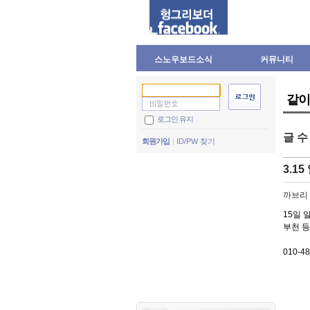
스노우보드소식
커뮤니티
같이
로그인 유지
글 
회원가입
ID/PW 찾기
3.1
까브리
15일 
부천 등
010-4