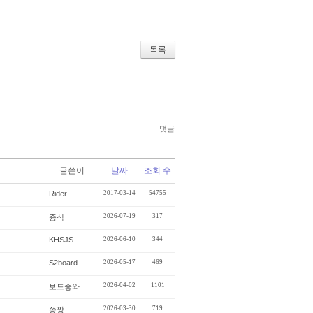
목록
댓글
글쓴이
날짜
조회 수
Rider
2017-03-14
54755
2026-07-19
317
쥼식
KHSJS
2026-06-10
344
S2board
2026-05-17
469
2026-04-02
1101
보드좋와
2026-03-30
719
쯩짱