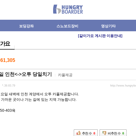
보딩강좌
스노보드장비
영상기타
[같이가요 게시판 이용안내]
가요
수
61,305
5 일 인천<->오투 당일치기
카풀제공
*.39.83.79
http://www.hungryb
일요일 새벽에 인천 계양에서 오투 카풀제공합니다.
 가까운 곳이나 가는 길에 있는 지역 가능합니다.
850-403육
추천 수
0
비추천 수
0