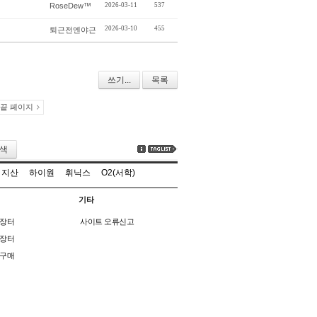
RoseDew™
2026-03-11
537
2026-03-10
455
퇴근전엔야근
쓰기...
목록
끝 페이지
색
지산
하이원
휘닉스
O2(서학)
기타
장터
사이트 오류신고
장터
구매