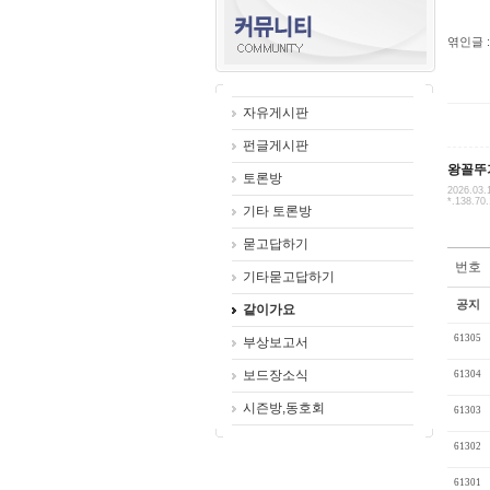
엮인글 :
자유게시판
펀글게시판
왕꼴뚜
토론방
2026.03.
*.138.70
기타 토론방
묻고답하기
번호
기타묻고답하기
공지
같이가요
61305
부상보고서
보드장소식
61304
시즌방,동호회
61303
61302
61301