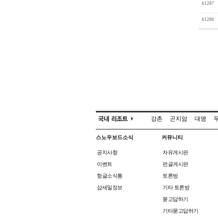
61287
61286
강촌
곤지암
대명
스노우보드소식
커뮤니티
공지사항
자유게시판
이벤트
펀글게시판
헝글소식통
토론방
샵세일정보
기타 토론방
묻고답하기
기타묻고답하기