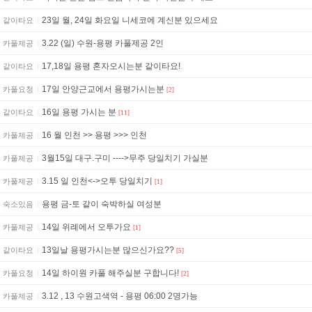
23일 월, 24일 화요일 니세코에 계신분 있으세요
같이타요
3.22 (일) 수원-용평 카풀제공 2인
카풀제공
17,18일 용평 혼자오시는분 같이타요!
같이타요
17일 안양근교에서 용평가시는분
카풀요청
[2]
16일 용평 가시는 분
같이타요
[11]
16 월 인천 >> 용평 >>> 인천
카풀제공
3월15일 대구.구미 ---->무주 당일치기 가실분
카풀제공
3.15 일 인천<->오투 당일치기
카풀제공
[1]
용평 금-토 같이 숙박하실 여성분
숙소있음
14일 위례에서 오투가요
카풀제공
[1]
13일날 용평가시는분 많으신가요??
같이타요
[5]
14일 하이원 카풀 해주실분 구합니다!
카풀요청
[2]
3.12 , 13 수원고색역 - 용평 06:00 2명가능
카풀제공