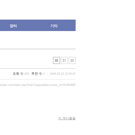
장터
기타
조회 수
추천 수
450
0
2026.03.13 22:05:07
oarder.com/index.php?mid=Carpool&document_srl=51993685
이 게시물을