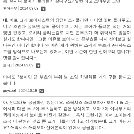
봄. 혹시나 보아가 풀리는거 같다구요? 몇번 타고 조여주면 그만..
후아우우
2024.09.09
댓
글
네, 바로 그게 보아시스템의 장점이죠~ 풀리면 다이얼 몇번 돌려주고,
너무 조인다 싶으면 살짝 풀어주고... 저는 보아가 풀려본 적은 거의
몇번 없었고, 오히려 풀리는걸로 치면 끈부츠가 더 취약하지 않을까
싶기도 합니다만... 그런 이유로 보아 대신 끈부츠를 다시 신어보고 싶
다는건 아니긴 합니다 ^^ 마침 제가 원하는 스펙의 부츠가 끈+파워스
트랩 방식으로 나오는게 있어서, 이번 시즌에 한번 신어보려 합니다!
댓글 감사합니다~
보더1
2024.09.09
댓
글
아마도 3보아면 끈 부츠의 부위 별 조임 차별화를 거의 구현 한다고
봅니다
guycool
2024.10.19
댓
글
아, 안그래도 궁금하긴 했는데요, 쓰락시스 쓰리보아가 보아 1 & 2는
어차피 다른 투보아 부츠들하고 같은 방식이고, 보아 3이 이너부츠의
퀵레이싱에서 보아로 바뀐거 같던데... 혹시 그런거면 이너 조이는게
조금 더 편해진 것일 뿐 크게 다를건 없다고 생각했는데, 그게 아닌가
요? 쓰락시스 쓰리보아 신어본적이 없어서 궁금합니다....