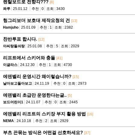
렌탈보드로 전향각???
[8]
콰루
25.01.12
추천 : 0
조회 : 3430
헝그리보더 보호대 제작요청의 건
[13]
Hamjuho
25.01.09
추천 : 1
조회 : 2382
찬반투표 합시다.
[12]
아씨랑돌쇠랑
25.01.08
추천 : 5
조회 : 2029
리프트에서 스키어와 충돌
[41]
이글라스
24.12.30
추천 : 1
조회 : 4730
에덴벨리 운영시간 왜이렇습니까?
[15]
날아보고돌아보고
24.11.19
추천 : 0
조회 : 2973
에덴밸리 초급만 운영한다는글..
[5]
보드어린이1
24.11.07
추천 : 0
조회 : 2445
에덴밸리 리조트의 스키장 부지 활용 방법
[16]
NEMA
24.10.18
추천 : 2
조회 : 2929
부츠 끈묶는 방식은 어떤걸 선호하세요?
[37]