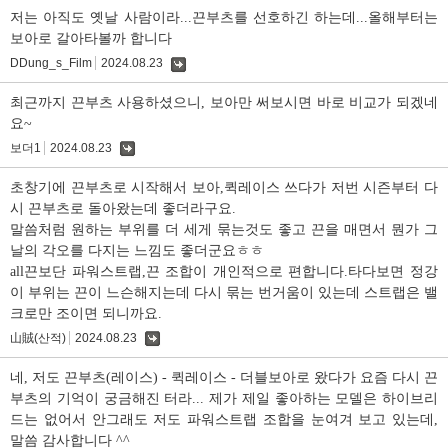
글
저는 아직도 옛날 사람이라...끈부츠를 선호하긴 하는데...올해부터는
보아로 갈아타볼까 합니다
DDung_s_Film
2024.08.23
댓
글
최근까지 끈부츠 사용하셨으니, 보아만 써보시면 바로 비교가 되겠네
요~
보더1
2024.08.23
댓
글
초창기에 끈부츠로 시작해서 보아,퀵레이스 쓰다가 저번 시즌부터 다
시 끈부츠로 돌아왔는데 좋더라구요.
말씀처럼 원하는 부위를 더 세게 묶는것도 좋고 끈을 매면서 뭔가 그
날의 각오를 다지는 느낌도 좋더군요ㅎㅎ
all끈보단 파워스트랩,끈 조합이 개인적으로 편합니다.타다보면 정강
이 부위는 끈이 느슨해지는데 다시 묶는 번거움이 있는데 스트랩은 밸
크로만 조이면 되니까요.
山賊(산적)
2024.08.23
댓
글
네, 저도 끈부츠(레이스) - 퀵레이스 - 더블보아로 왔다가 요즘 다시 끈
부츠의 기억이 궁금해진 터라... 제가 제일 좋아하는 모델은 하이브리
드는 없어서 안그래도 저도 파워스트랩 조합을 눈여겨 보고 있는데,
말씀 감사합니다 ^^