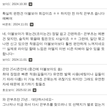
보더1
2024.10.30
댓
글
확실히 편한건 더블보아 최강이죠 ㅎㅎ 하지만 전 아직 끈부츠 씁니다
예뻐여
버몬트
2024.11.01
댓
글
네, 더블보아가 묶는건(조이는건) 정말 쉽고 간편하죠~ 끈부츠는 예쁜
건 맞지만, 솔직히 묶을때 힘든것도 사실이죠 ㅎㅎ 그런데, 일단 묶고
나면 신고 있으면 착용감이 더블보아보다 훨씬 편안하게 느껴지네요
^^ 실제로 라이딩 할때 느낌은 어떨지 이번 시즌 타봐야 알수 있을 듯
합니다~
보더1
2024.11.01
댓
글
끈만 25시즌인데 (중간에 더블보아도 씀)
최대 장점은 빠른 적응(길들이기) 유연한 발목 사용(세팅이나 길들이
기 따라 다름) 이 가능 하죠 끈묶는게 귀찮기도 하지만 그래도 유연한
자세 때문에 포기하기 힘들죠
호요보더
2025.02.16
댓
글
와 끈부츠만 25년... 대단하시네요~
그나저나 지금 와서 다시 끈부츠를 찾으려니 또 선택지가 별로 없는거