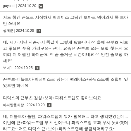
guycool
2024.10.20
댓
글
저도 첨엔 끈으로 시작해서 퀵레이스 그담엔 보아로 넘어와서 쭉 보아
만 쓰네요
성게군
2024.10.25
댓
글
네, 제가 지난 시즌까지 똑같이 그렇게 왔습니다 ^^ 올해 끈부츠 써보
고 좋으면 쭈욱 가려구요~ 근데, 요즘은 끈부츠 쓰는 모델 찾는게 오
히려 더 어렵긴 하더군요 ㅋ 곧 즐거운 시즌이네요 ^^ 안전 즐보딩 하
세요!
보더1
2024.10.25
댓
글
끈부츠-더블보아-퀵레이스로 왔는데 퀵레이스+파워스트랩 조합이 있
었으면 하네요
디럭스의 끈부츠 감성+보아+파워스트랩도 좋아보여요
아씨랑돌쇠랑
2024.10.29
댓
글
네, 더블보아 쓸땐, 파워스트랩이 뭐가 필요해... 라고 생각했었는데...
이번에 끈+파워스트랩 부츠 신어보니 파워스트랩 효과 무시 못하겠더
라구요~ 저도 디럭스 끈+보아+파워스트랩에 궁금하더라구요~