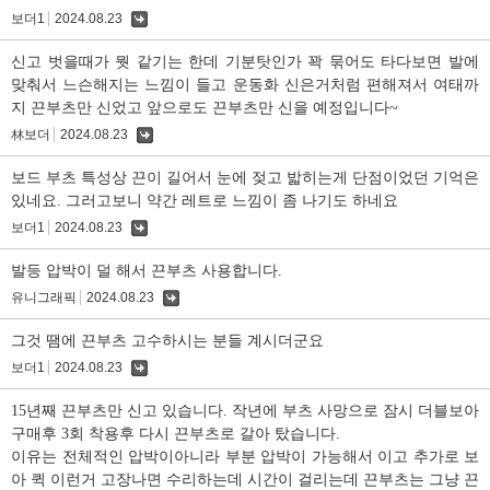
보더1
2024.08.23
댓
글
신고 벗을때가 뭣 같기는 한데 기분탓인가 꽉 묶어도 타다보면 발에
맞춰서 느슨해지는 느낌이 들고 운동화 신은거처럼 편해져서 여태까
지 끈부츠만 신었고 앞으로도 끈부츠만 신을 예정입니다~
林보더
2024.08.23
댓
글
보드 부츠 특성상 끈이 길어서 눈에 젖고 밟히는게 단점이었던 기억은
있네요. 그러고보니 약간 레트로 느낌이 좀 나기도 하네요
보더1
2024.08.23
댓
글
발등 압박이 덜 해서 끈부츠 사용합니다.
유니그래픽
2024.08.23
댓
글
그것 땜에 끈부츠 고수하시는 분들 계시더군요
보더1
2024.08.23
댓
글
15년째 끈부츠만 신고 있습니다. 작년에 부츠 사망으로 잠시 더블보아
구매후 3회 착용후 다시 끈부츠로 갈아 탔습니다.
이유는 전체적인 압박이아니라 부분 압박이 가능해서 이고 추가로 보
아 퀵 이런거 고장나면 수리하는데 시간이 걸리는데 끈부츠는 그냥 끈