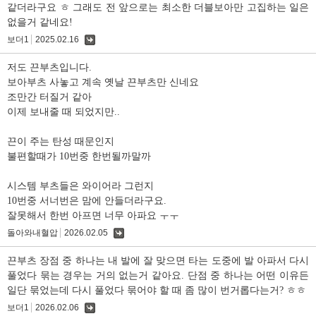
같더라구요 ㅎ 그래도 전 앞으로는 최소한 더블보아만 고집하는 일은
없을거 같네요!
보더1
2025.02.16
댓
글
저도 끈부츠입니다.
보아부츠 사놓고 계속 옛날 끈부츠만 신네요
조만간 터질거 같아
이제 보내줄 때 되었지만..
끈이 주는 탄성 때문인지
불편할때가 10번중 한번될까말까
시스템 부츠들은 와이어라 그런지
10번중 서너번은 맘에 안들더라구요.
잘못해서 한번 아프면 너무 아파요 ㅜㅜ
돌아와내혈압
2026.02.05
댓
글
끈부츠 장점 중 하나는 내 발에 잘 맞으면 타는 도중에 발 아파서 다시
풀었다 묶는 경우는 거의 없는거 같아요. 단점 중 하나는 어떤 이유든
일단 묶었는데 다시 풀었다 묶어야 할 때 좀 많이 번거롭다는거? ㅎㅎ
보더1
2026.02.06
댓