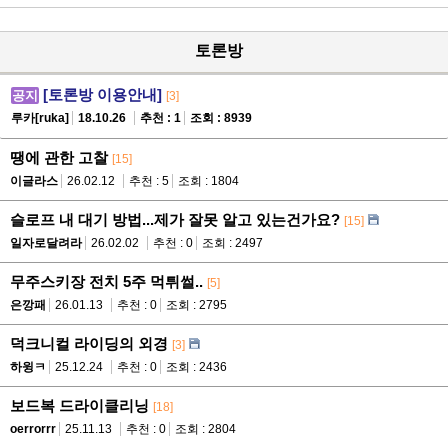
글
토론방
[토론방 이용안내]
공지
[3]
루카[ruka]
18.10.26
추천 : 1
조회 : 8939
땡에 관한 고찰
[15]
이글라스
26.02.12
추천 : 5
조회 : 1804
슬로프 내 대기 방법...제가 잘못 알고 있는건가요?
[15]
일자로달려라
26.02.02
추천 : 0
조회 : 2497
무주스키장 전치 5주 먹튀썰..
[5]
은깡패
26.01.13
추천 : 0
조회 : 2795
덕크니컬 라이딩의 외경
[3]
하윙ㅋ
25.12.24
추천 : 0
조회 : 2436
보드복 드라이클리닝
[18]
oerrorrr
25.11.13
추천 : 0
조회 : 2804