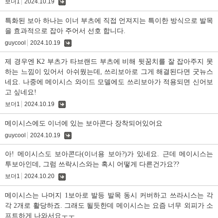
보더1
2024.10.19
댓
글
특화된 보아 하나는 이너 부츠에 직접 언져지는 특이한 방식으로 발목
을 효과적으로 잡아 주어서 선호 합니다.
guycool
2024.10.19
댓
글
제 경우엔 K2 부츠가 타브랜드 부츠에 비해 뒷꿈치를 잘 잡아주지 못
하는 느낌이 있어서 아쉬웠는데, 쓰리보아로 그게 해결된다면 굿뉴스
네요. 나중에 메이시스 와이드 모델에도 쓰리보아가 적용되면 신어보
고 싶네요!
보더1
2024.10.19
댓
글
메이시스에도 이너에 있는 보아콘다 장착되어있어요
guycool
2024.10.19
댓
글
아! 메이시스도 보아콘다(이너용 보아?)가 있네요. 근데 메이시스는
투보아인데, 그럼 쓰락시스와는 혹시 어떻게 다른건가요??
보더1
2024.10.20
댓
글
메이시스는 나머지 1보아로 발등 발목 동시 커버하고 쓰라시스는 각
각 2개로 활당하죠. 그래도 될듯한데 메이시스는 요즘 너무 외피가 소
프트하게 나와서요ㅜㅜ