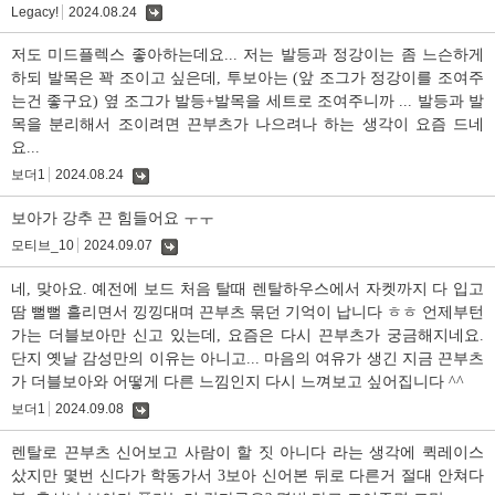
Legacy!
2024.08.24
댓
글
저도 미드플렉스 좋아하는데요... 저는 발등과 정강이는 좀 느슨하게
하되 발목은 꽉 조이고 싶은데, 투보아는 (앞 조그가 정강이를 조여주
는건 좋구요) 옆 조그가 발등+발목을 세트로 조여주니까 ... 발등과 발
목을 분리해서 조이려면 끈부츠가 나으려나 하는 생각이 요즘 드네
요...
보더1
2024.08.24
댓
글
보아가 강추 끈 힘들어요 ㅜㅜ
모티브_10
2024.09.07
댓
글
네, 맞아요. 예전에 보드 처음 탈때 렌탈하우스에서 자켓까지 다 입고
땀 뻘뻘 흘리면서 낑낑대며 끈부츠 묶던 기억이 납니다 ㅎㅎ 언제부턴
가는 더블보아만 신고 있는데, 요즘은 다시 끈부츠가 궁금해지네요.
단지 옛날 감성만의 이유는 아니고... 마음의 여유가 생긴 지금 끈부츠
가 더블보아와 어떻게 다른 느낌인지 다시 느껴보고 싶어집니다 ^^
보더1
2024.09.08
댓
글
렌탈로 끈부츠 신어보고 사람이 할 짓 아니다 라는 생각에 퀵레이스
샀지만 몇번 신다가 학동가서 3보아 신어본 뒤로 다른거 절대 안쳐다