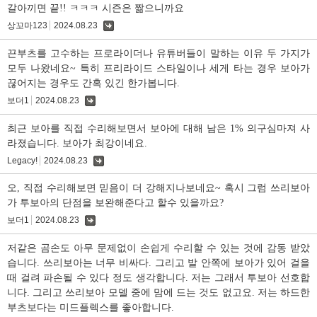
갈아끼면 끝!! ㅋㅋㅋ 시즌은 짦으니까요
상꼬마123
2024.08.23
댓
글
끈부츠를 고수하는 프로라이더나 유튜버들이 말하는 이유 두 가지가
모두 나왔네요~ 특히 프리라이드 스타일이나 세게 타는 경우 보아가
끊어지는 경우도 간혹 있긴 한가봅니다.
보더1
2024.08.23
댓
글
최근 보아를 직접 수리해보면서 보아에 대해 남은 1% 의구심마져 사
라졌습니다. 보아가 최강이네요.
Legacy!
2024.08.23
댓
글
오, 직접 수리해보면 믿음이 더 강해지나보네요~ 혹시 그럼 쓰리보아
가 투보아의 단점을 보완해준다고 할수 있을까요?
보더1
2024.08.23
댓
글
저같은 곰손도 아무 문제없이 손쉽게 수리할 수 있는 것에 감동 받았
습니다. 쓰리보아는 너무 비싸다. 그리고 발 안쪽에 보아가 있어 걸을
때 걸려 파손될 수 있다 정도 생각합니다. 저는 그래서 투보아 선호합
니다. 그리고 쓰리보아 모델 중에 맘에 드는 것도 없고요. 저는 하드한
부츠보다는 미드플렉스를 좋아합니다.