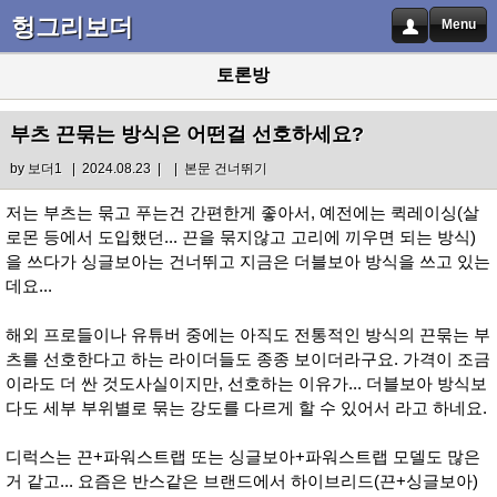
헝그리보더
Menu
토론방
부츠 끈묶는 방식은 어떤걸 선호하세요?
by
보더1
| 2024.08.23 |
|
본문 건너뛰기
저는 부츠는 묶고 푸는건 간편한게 좋아서, 예전에는 퀵레이싱(살
로몬 등에서 도입했던... 끈을 묶지않고 고리에 끼우면 되는 방식)
을 쓰다가 싱글보아는 건너뛰고 지금은 더블보아 방식을 쓰고 있는
데요...
해외 프로들이나 유튜버 중에는 아직도 전통적인 방식의 끈묶는 부
츠를 선호한다고 하는 라이더들도 종종 보이더라구요. 가격이 조금
이라도 더 싼 것도사실이지만, 선호하는 이유가... 더블보아 방식보
다도 세부 부위별로 묶는 강도를 다르게 할 수 있어서 라고 하네요.
디럭스는 끈+파워스트랩 또는 싱글보아+파워스트랩 모델도 많은
거 같고... 요즘은 반스같은 브랜드에서 하이브리드(끈+싱글보아)