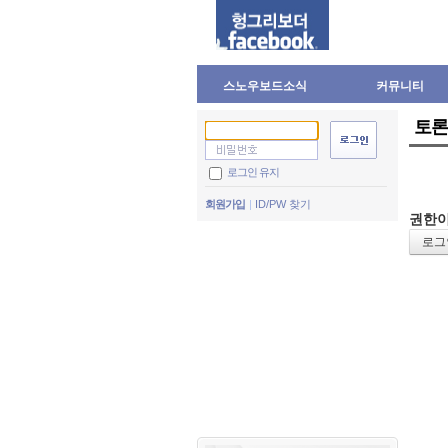
스노우보드소식
커뮤니티
토론
로그인 유지
회원가입
ID/PW 찾기
권한이
로그인