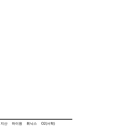
지산
하이원
휘닉스
O2(서학)