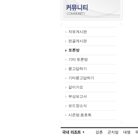
자유게시판
펀글게시판
토론방
기타 토론방
묻고답하기
기타묻고답하기
같이가요
부상보고서
보드장소식
시즌방,동호회
강촌
곤지암
대명