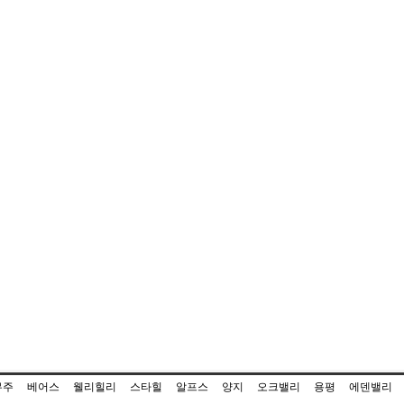
무주
베어스
웰리힐리
스타힐
알프스
양지
오크밸리
용평
에덴밸리