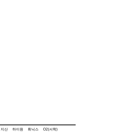
지산
하이원
휘닉스
O2(서학)