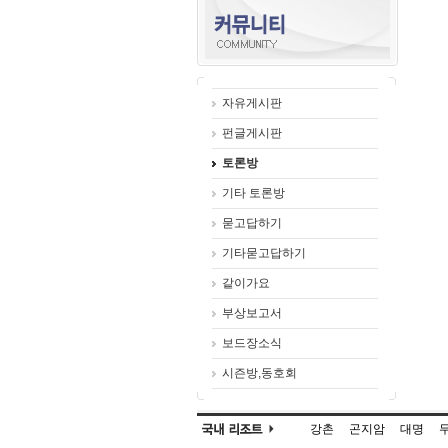
자유게시판
펀글게시판
토론방
기타 토론방
묻고답하기
기타묻고답하기
같이가요
부상보고서
보드장소식
시즌방,동호회
강촌
곤지암
대명