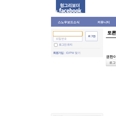
스노우보드소식
커뮤니티
토론
로그인 유지
회원가입
ID/PW 찾기
권한이
로그인