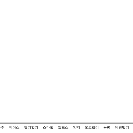
무주
베어스
웰리힐리
스타힐
알프스
양지
오크밸리
용평
에덴밸리