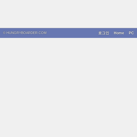
© HUNGRYBOARDER.COM
로그인
Home
PC