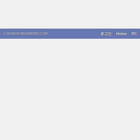
© HUNGRYBOARDER.COM
로그인
Home
PC