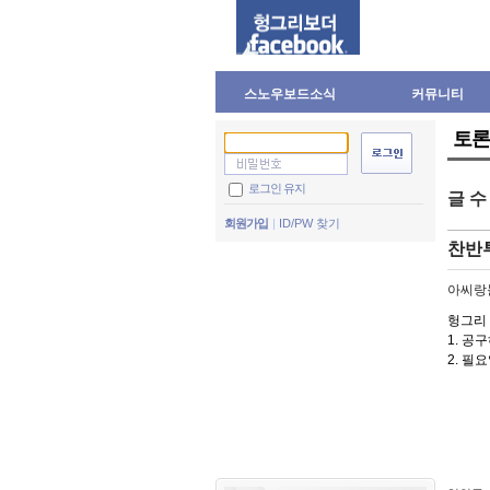
스노우보드소식
커뮤니티
토론
로그인 유지
글 
회원가입
ID/PW 찾기
찬반
아씨랑
헝그리 
1. 공
2. 필