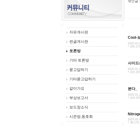
엮인글 :
자유게시판
Cool-
펀글게시판
2025.01.
*.100.17
토론방
기타 토론방
사이드
묻고답하기
2025.01.
*.215.15
기타묻고답하기
같이가요
본다_
2025.01.
부상보고서
*.219.20
보드장소식
Nitrog
시즌방,동호회
2025.02.
*.39.174