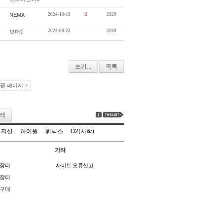
NEMA
2024-10-18
2
2929
2024-08-23
3269
보더1
쓰기...
목록
끝 페이지
색
지산
하이원
휘닉스
O2(서학)
기타
장터
사이트 오류신고
장터
구매