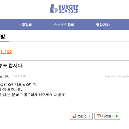
보딩강좌
스노보드장비
영상기타
방
수
1,362
투표 합시다.
돌쇠랑
*.62.212.82
http://www.hungry
설인 스텀패드 & 스티커
구하게 해주세요.
요없다(는 분 빼고 공구하게 해주세요. 제발요)
추천 수
5
비추천 수
0