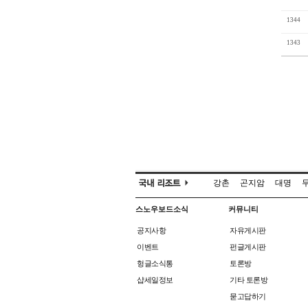
1344
1343
강촌
곤지암
대명
스노우보드소식
커뮤니티
공지사항
자유게시판
이벤트
펀글게시판
헝글소식통
토론방
샵세일정보
기타 토론방
묻고답하기