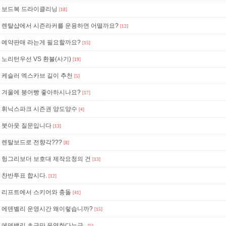
보드복 드라이클리닝
[18]
렌탈샵에서 시즌라커를 운용하면 어떨까요?
[12]
예약판매 라는게 필요할까요?
[15]
노리턴우선 VS 환불(사기)
[19]
케슬러 엑스카브 길이 추천
[5]
겨울에 붕어빵 좋아하시나요?
[17]
휘닉스파크 시즌권 양도양수
[4]
붓아웃 질문입니다
[13]
렌탈보드로 전향각???
[8]
헝그리보더 보호대 제작요청의 건
[13]
찬반투표 합시다.
[12]
리프트에서 스키어와 충돌
[41]
에덴벨리 운영시간 왜이렇습니까?
[15]
에덴밸리 초급만 운영한다는글..