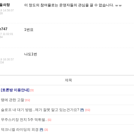
돌쇠랑
이 정도의 참여율로는 운영자들의 관심을 끌 수 없습니다. ㅠㅠ
18 14:58:07
128
e747
1번요
27 11:02:01
.64
나도1번
19 16:30:57
234
제목
[토론방 이용안내]
[3]
땡에 관한 고찰
[15]
슬로프 내 대기 방법...제가 잘못 알고 있는건가요?
[15]
무주스키장 전치 5주 먹튀썰..
[5]
덕크니컬 라이딩의 외경
[3]