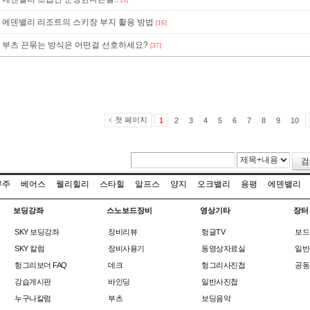
[5]
에덴밸리 리조트의 스키장 부지 활용 방법
[16]
부츠 끈묶는 방식은 어떤걸 선호하세요?
[37]
첫 페이지
1
2
3
4
5
6
7
8
9
10
검
무주
베어스
웰리힐리
스타힐
알프스
양지
오크밸리
용평
에덴밸리
보딩강좌
스노보드장비
영상기타
장터
SKY 보딩강좌
장비리뷰
헝글TV
보드
SKY 칼럼
장비사용기
동영상자료실
일반
헝그리보더 FAQ
데크
헝그리사진첩
공동
강습게시판
바인딩
일반사진첩
누구나칼럼
부츠
보딩음악