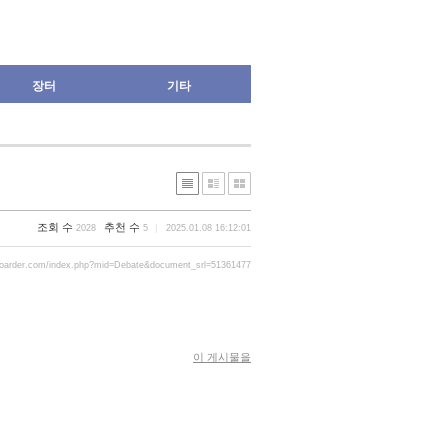
장터
기타
조회 수
추천 수
2028
5
2025.01.08 16:12:01
boarder.com/index.php?mid=Debate&document_srl=51361477
이 게시물을