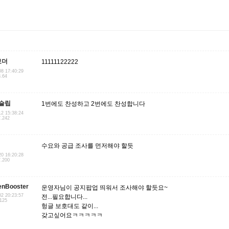
보더
11111122222
08 17:40:29
3.64
슬립
1번에도 찬성하고 2번에도 찬성합니다
12 15:38:24
7.242
수요와 공급 조사를 먼저해야 할듯
20 16:20:28
7.200
enBooster
운영자님이 공지팝업 띄워서 조사해야 할듯요~
02 20:23:57
전...필요합니다...
.125
헝글 보호대도 같이...
갖고싶어요ㅋㅋㅋㅋㅋ