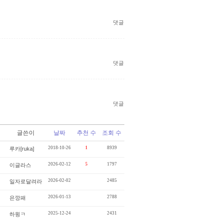
댓글
댓글
댓글
글쓴이
날짜
추천 수
조회 수
2018-10-26
1
8939
루카[ruka]
2026-02-12
5
1797
이글라스
2026-02-02
2485
일자로달려라
2026-01-13
2788
은깡패
2025-12-24
2431
하윙ㅋ