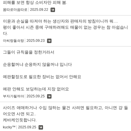
피해를 보면 항상 소비자만 피해 봄.
몸따로마음따로
2025.09.22
댓
글
이윤과 손실을 따져야 하는 생산자와 판매자의 방침이니까 뭐....
평이 좋아서 시즌 중에 구매하려해도 매물이 없는 경우는 참 아쉽습니
다.
아씨랑돌쇠랑
2025.09.23
댓
글
그들이 규칙을을 정한거라서
순응할꺼냐 순응하지 않을꺼냐 입니다
예판할정도로 필요한 장비는 없어서 안해요
예판 안해도 보딩하는데 지장 없어요
부자가될꺼야
2025.09.25
댓
글
사이즈 애매하거나 수입 않하는 물건 사려면 필요하고, 아니면 걍 들
어오면 사면 되고..
케바케인듯합니다.
kucky™
2025.09.25
댓