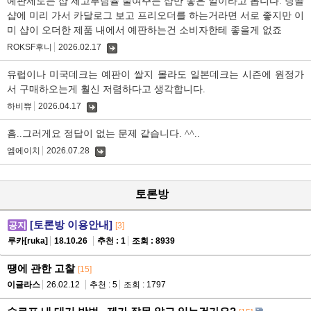
예판제도는 샵 제고부담율 줄여주는 샵만 좋은 일이라고 봅니다. 당골
샵에 미리 가서 카달로그 보고 프리오더를 하는거라면 서로 좋지만 이
미 샵이 오더한 제품 내에서 예판하는건 소비자한테 좋을게 없죠
ROKSF후니
2026.02.17
댓
글
유럽이나 미국데크는 예판이 쌀지 몰라도 일본데크는 시즌에 원정가
서 구매하오는게 훨신 저렴하다고 생각합니다.
하비쀼
2026.04.17
댓
글
흠..그러게요 정답이 없는 문제 같습니다. ^^..
엠에이치
2026.07.28
댓
글
토론방
[토론방 이용안내]
공지
[3]
루카[ruka]
18.10.26
추천 : 1
조회 : 8939
땡에 관한 고찰
[15]
이글라스
26.02.12
추천 : 5
조회 : 1797