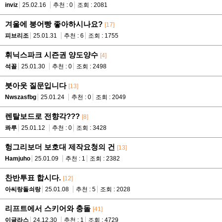
inviz
25.02.16
추천 : 0
조회 : 2081
겨울에 붕어빵 좋아하시나요?
[17]
피브리조
25.01.31
추천 : 6
조회 : 1755
휘닉스파크 시즌권 양도양수
[4]
석꼴
25.01.30
추천 : 0
조회 : 2498
붓아웃 질문입니다
[13]
Nwszasfbg
25.01.24
추천 : 0
조회 : 2049
렌탈보드로 전향각???
[8]
콰루
25.01.12
추천 : 0
조회 : 3428
헝그리보더 보호대 제작요청의 건
[13]
Hamjuho
25.01.09
추천 : 1
조회 : 2382
찬반투표 합시다.
[12]
아씨랑돌쇠랑
25.01.08
추천 : 5
조회 : 2028
리프트에서 스키어와 충돌
[41]
이글라스
24.12.30
추천 : 1
조회 : 4729