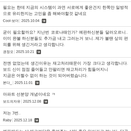
글
필요는 한데 지금의 시스템이 과연 서로에게 좋은건지 한쪽만 일방적
으로 유리한지는 고민을 좀 해봐야할것 같네요
Cool-보더
2025.10.04
댓
글
굳이 필요할까요? 지난번 코로나때인가? 예판하신분들 달러오르니..
이미 완불 하신분들도 추가금 내고 그러는거 보니..제가 볼땐 샆의 편
의를 위해 생긴거라고 생각합니다.
권정오
2025.10.21
댓
글
전엔 없었는데 생긴이유는 재고처리때문이 가장 크다고 생각합니다.
보드 신이 점점 줄어들고 안팔리면 재고처리가 힘들어지니
지금은 어쩔수 없이 하는 것이 되어버렸습니다.
본다_
2025.11.01
댓
글
아파트 선분양 개념이네요 ㅋ
보드의자유
2025.12.08
댓
글
저는 3번..
Raby
2025.12.18
댓
글