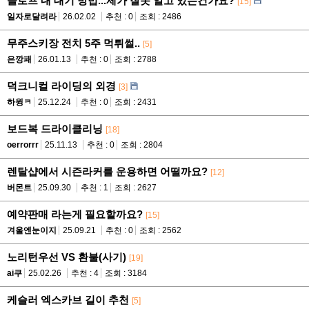
슬로프 내 대기 방법...제가 잘못 알고 있는건가요?
[15]
일자로달려라
26.02.02
추천 : 0
조회 : 2486
무주스키장 전치 5주 먹튀썰..
[5]
은깡패
26.01.13
추천 : 0
조회 : 2788
덕크니컬 라이딩의 외경
[3]
하윙ㅋ
25.12.24
추천 : 0
조회 : 2431
보드복 드라이클리닝
[18]
oerrorrr
25.11.13
추천 : 0
조회 : 2804
렌탈샵에서 시즌라커를 운용하면 어떨까요?
[12]
버몬트
25.09.30
추천 : 1
조회 : 2627
예약판매 라는게 필요할까요?
[15]
겨울엔눈이지
25.09.21
추천 : 0
조회 : 2562
노리턴우선 VS 환불(사기)
[19]
ai쿠
25.02.26
추천 : 4
조회 : 3184
케슬러 엑스카브 길이 추천
[5]