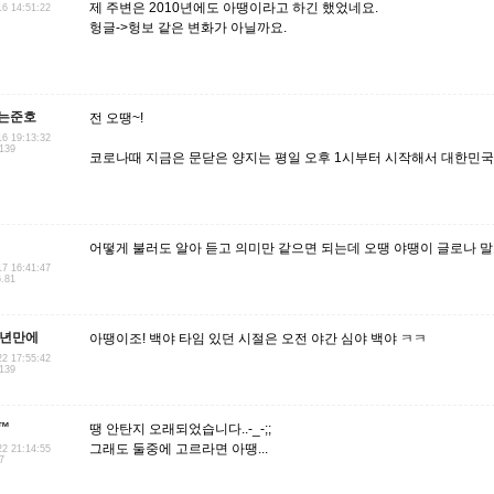
제 주변은 2010년에도 아땡이라고 하긴 했었네요.
16 14:51:22
헝글->헝보 같은 변화가 아닐까요.
는준호
전 오땡~!
16 19:13:32
.139
코로나때 지금은 문닫은 양지는 평일 오후 1시부터 시작해서 대한민국
어떻게 불러도 알아 듣고 의미만 같으면 되는데 오땡 야땡이 글로나 말
17 16:41:47
6.81
3년만에
아땡이조! 백야 타임 있던 시절은 오전 야간 심야 백야 ㅋㅋ
22 17:55:42
.139
™
땡 안탄지 오래되었습니다..-_-;;
그래도 둘중에 고르라면 아땡...
22 21:14:55
7