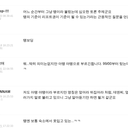
ep~!!!
어느 순간부터 그냥 땡이라 불렀는데 심오한 토론 주제군요
03 08:39:41
땡의 기준이 리프트권이 기준이 될 수 있는가라는 근원적인 질문을 
2
땡보딩
18 16:23:21
.61
보더
뭐...딱히 의미는없지만 아땡 야땡으로 부르긴합니다. 99/00부터 탔
ㅋ
31 22:04:55
.61
INNAM
저도 아땡 야땡이라 부르지만 명칭은 엎어라 뒤집어라 처럼, 데덴찌, 엎
29 16:25:53
러가지 말로 불리고 있으니 그냥 알아듣기만 하면 될거 같군요
5.1
땡엔 보통 숙소에서 옷입고 있는...ㅋㅋ
21 17:22:33