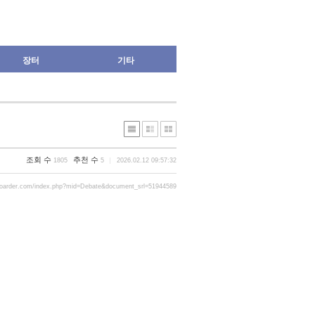
장터
기타
조회 수
추천 수
1805
5
2026.02.12 09:57:32
boarder.com/index.php?mid=Debate&document_srl=51944589