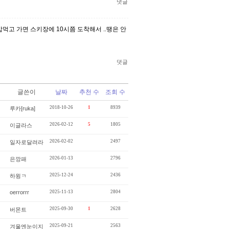
댓글
먹고 가면 스키장에 10시쯤 도착해서 ..땡은 안
댓글
글쓴이
날짜
추천 수
조회 수
2018-10-26
1
8939
루카[ruka]
2026-02-12
5
1805
이글라스
2026-02-02
2497
일자로달려라
2026-01-13
2796
은깡패
2025-12-24
2436
하윙ㅋ
oerrorrr
2025-11-13
2804
2025-09-30
1
2628
버몬트
2025-09-21
2563
겨울엔눈이지