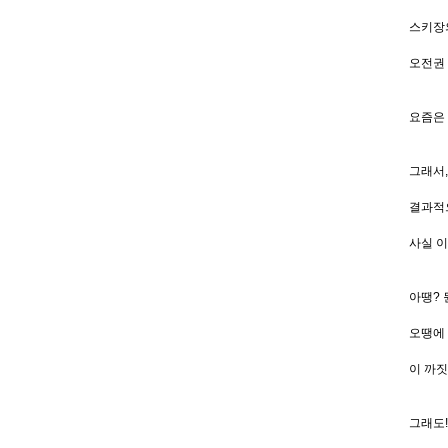
스키장
오전권
요즘은 
그래서
결과적으
사실 이
아땡? 뭔
오땡에 비
이 까짓
그래도!