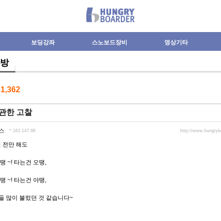
보딩강좌
스노보드장비
영상기타
방
수
1,362
관한 고찰
스
*.163.147.88
http://www.hungry
년 전만 해도
땡 ~! 타는건 오땡,
땡 ~! 타는건 야땡,
들 많이 불렀던 것 같습니다~