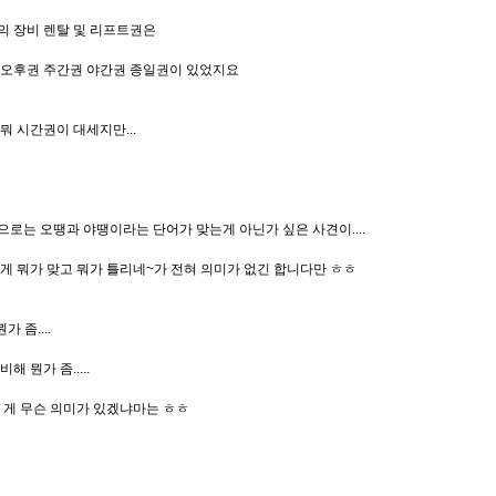
의 장비 렌탈 및 리프트권은
 오후권 주간권 야간권 종일권이 있었지요
뭐 시간권이 대세지만...
,
로는 오땡과 야땡이라는 단어가 맞는게 아닌가 싶은 사견이....
게 뭐가 맞고 뭐가 틀리네~가 전혀 의미가 없긴 합니다만 ㅎㅎ
가 좀....
해 뭔가 좀.....
 게 무슨 의미가 있겠냐마는 ㅎㅎ