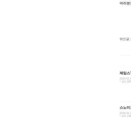
여러분
엮인글 :
제임스
2026.02.
*.110.19
스노미
2026.02.
*.181.14