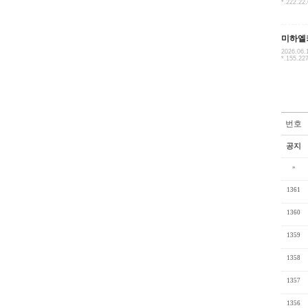
*.222.22
미하엘
2026.06.
*.155.22
번호
공지
»
1361
1360
1359
1358
1357
1356