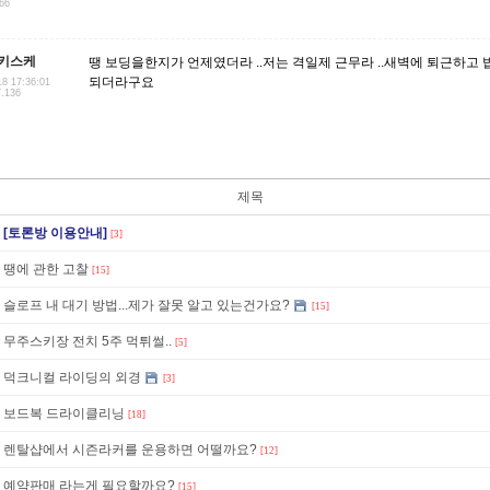
.66
키스케
땡 보딩을한지가 언제였더라 ..저는 격일제 근무라 ..새벽에 퇴근하고 밥
되더라구요
18 17:36:01
7.136
제목
[토론방 이용안내]
[3]
땡에 관한 고찰
[15]
슬로프 내 대기 방법...제가 잘못 알고 있는건가요?
[15]
무주스키장 전치 5주 먹튀썰..
[5]
덕크니컬 라이딩의 외경
[3]
보드복 드라이클리닝
[18]
렌탈샵에서 시즌라커를 운용하면 어떨까요?
[12]
예약판매 라는게 필요할까요?
[15]