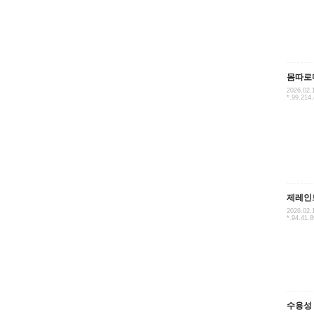
몸따로
2026.02.
*.99.214
제레인
2026.02.
*.94.41.8
수용성