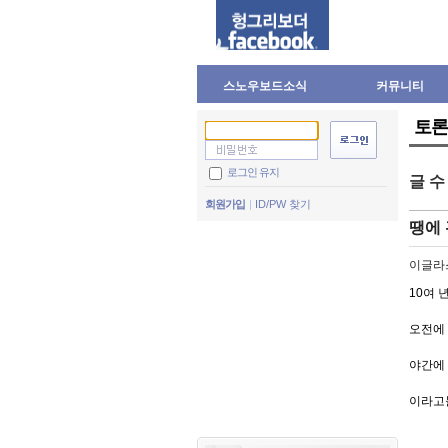
스노우보드소식
커뮤니티
토론
로그인 유지
글 
회원가입
ID/PW 찾기
땡에 
이글라
10여 
오전에 
야간에 
이라고