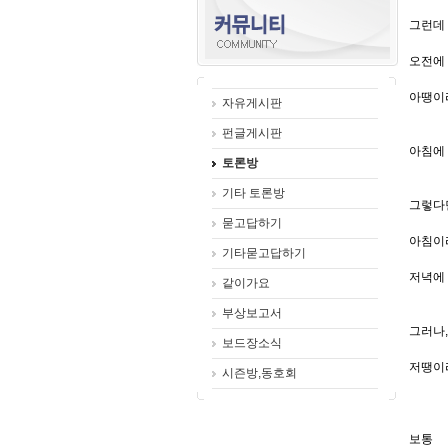
그런데
오전에 
아땡이
자유게시판
펀글게시판
아침에 
토론방
기타 토론방
그렇다
묻고답하기
아침이
기타묻고답하기
저녁에 
같이가요
부상보고서
그러나
보드장소식
저땡이라
시즌방,동호회
보통