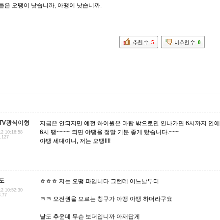
들은 오땡이 낫습니까, 아땡이 낫습니까.
추천 수
5
비추천 수
0
TV광식이형
지금은 안되지만 예전 하이원은 마탑 밖으로만 안나가면 6시까지 안에
6시 땡~~~~ 되면 야땡을 정말 기분 좋게 탔습니다.~~~
12 10:16:58
9.127
야땡 세대이니, 저는 오땡!!!!
도
ㅎㅎㅎ 저는 오땡 파입니다 그런데 어느날부터
12 10:52:30
8.77
ㅋㅋ 오전권을 모르는 칭구가 아땡 아땡 하더라구요
날도 추운데 무슨 보더입니까 아재답게