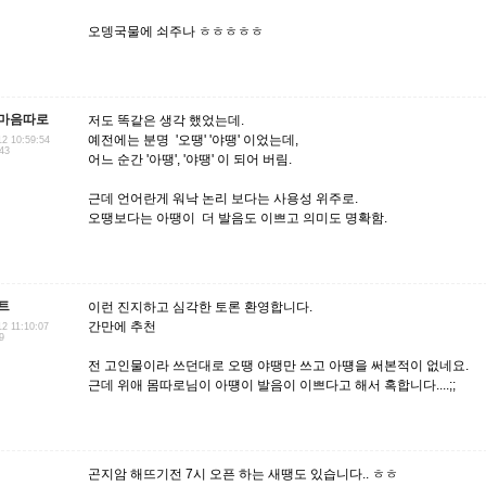
오뎅국물에 쇠주나 ㅎㅎㅎㅎㅎ
마음따로
저도 똑같은 생각 했었는데.
예전에는 분명 '오땡' '야땡' 이었는데,
12 10:59:54
.43
어느 순간 '아땡', '야땡' 이 되어 버림.
근데 언어란게 워낙 논리 보다는 사용성 위주로.
오땡보다는 아땡이 더 발음도 이쁘고 의미도 명확함.
트
이런 진지하고 심각한 토론 환영합니다.
간만에 추천
12 11:10:07
9
전 고인물이라 쓰던대로 오땡 야땡만 쓰고 아떙을 써본적이 없네요.
근데 위애 몸따로님이 아떙이 발음이 이쁘다고 해서 혹합니다....;;
곤지암 해뜨기전 7시 오픈 하는 새땡도 있습니다.. ㅎㅎ