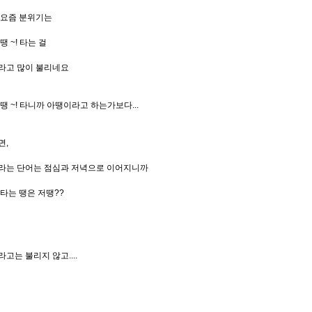
 요즘 분위기는
땡 ~! 타는 걸
라고 많이 불리네요
땡 ~! 타니까 아땡이라고 하는가보다...
면,
라는 단어는 점심과 저녁으로 이어지니까
타는 땡은 저땡??
,
고는 불리지 않고....