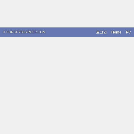
© HUNGRYBOARDER.COM
로그인
Home
PC