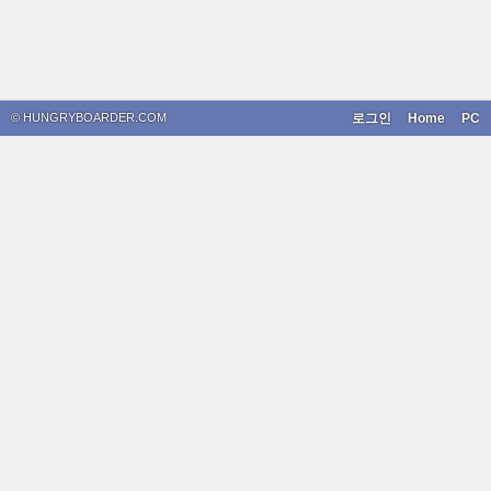
© HUNGRYBOARDER.COM
로그인
Home
PC