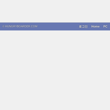
© HUNGRYBOARDER.COM
로그인
Home
PC