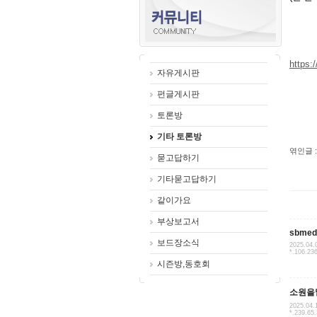
https:
자유게시판
펀글게시판
토론방
기타 토론방
엮인글 :
묻고답하기
기타묻고답하기
같이가요
부상보고서
sbmed
보드장소식
2025.04.
*.106.23
시즌방,동호회
소원을
2025.04.
*.239.65