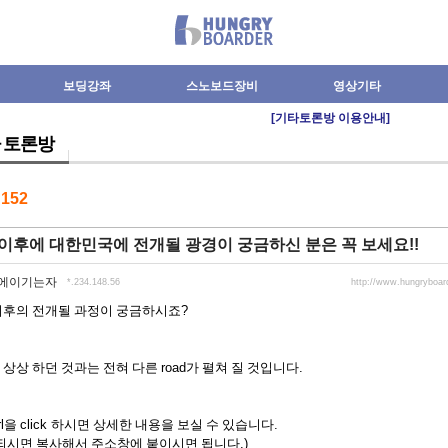
보딩강좌
스노보드장비
영상기타
[기타토론방 이용안내]
 토론방
수
152
이후에 대한민국에 전개될 광경이 궁금하신 분은 꼭 보세요!!
에이기는자
*.234.148.56
http://www.hungryboa
이후의 전개될 과정이 궁금하시죠
?
 상상 하던 것과는 전혀 다른
road
가 펼쳐 질 것입니다
.
l
을
click
하시면 상세한 내용을 보실 수 있습니다
.
되시면 복사해서 주소창에 붙이시면 됩니다
.)