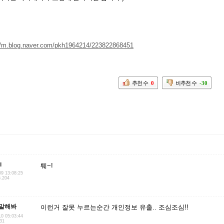
//m.blog.naver.com/pkh1964214/223822868451
추천 수
0
비추천 수
-30
i
퉤~!
09 13:08:25
6.204
말해봐
이런거 잘못 누르는순간 개인정보 유출.. 조심조심!!
10 05:03:44
.31