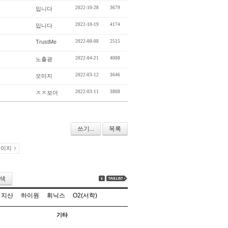
2022-10-28
3679
입니다
2022-10-19
4174
입니다
TrustMe
2022-08-08
2515
2022-04-21
4008
노출광
2022-03-12
3646
모미지
2022-03-11
3808
ㅈㅈ보더
쓰기...
목록
페이지
색
지산
하이원
휘닉스
O2(서학)
기타