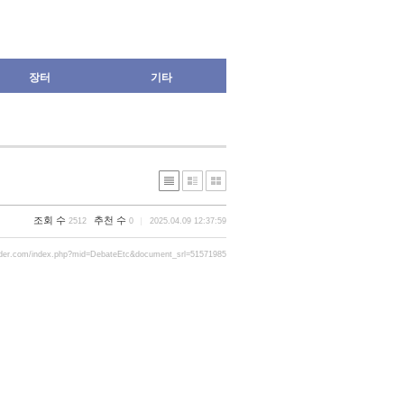
장터
기타
조회 수
추천 수
2512
0
2025.04.09 12:37:59
rder.com/index.php?mid=DebateEtc&document_srl=51571985