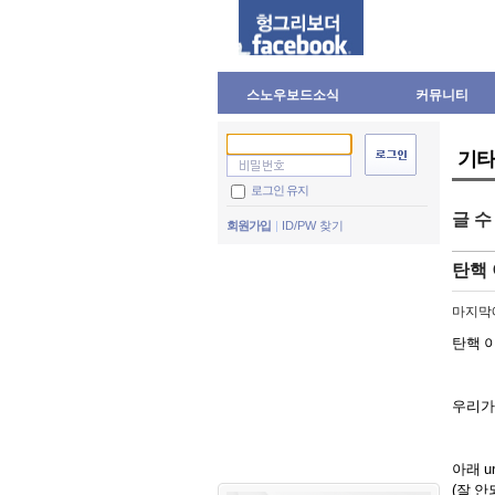
스노우보드소식
커뮤니티
기타
로그인 유지
글 
회원가입
ID/PW 찾기
탄핵 
마지막
탄핵 
우리가
아래
ur
(
잘 안