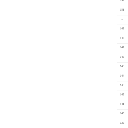
152
151
»
149
148
147
146
145
144
143
142
141
140
139