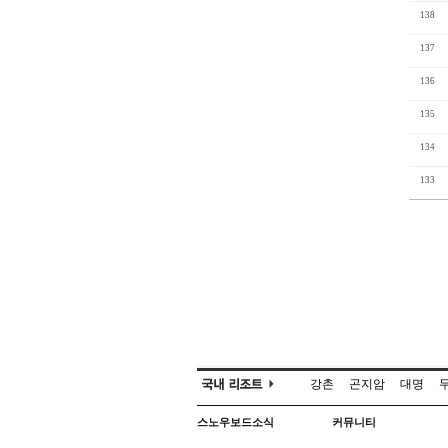
138
137
136
135
134
133
강촌
곤지암
대명
스노우보드소식
커뮤니티