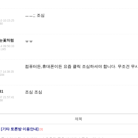
ㅡㅡ;; 조심
10 10:15:25
.80
눈꽃처럼
ㅠㅠ
14 09:50:33
0.245
컴퓨터든,휴대폰이든 요즘 클릭 조심하셔야 합니다. 무조건 무시하
27 14:38:35
.184
41
조심 조심
07 21:57:41
.68
제목
[기타 토론방 이용안내]
[3]