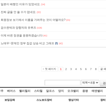
일본이 배짱인 이유가 있었네요.
[14]
진짜 글을 안 쓸 수가 없네요.
[32]
회원정보 보기에서 이름을 가려주는 것이 어떨까요?
[25]
검수완박과 양향자와 유퀴즈
[159]
이제 바뀐 정권을 응원하겠습니다
[41]
노태우~문재인 정부 집값 상승 비교 그래프
[42]
첫 페이지
끝 
1
2
3
4
5
6
7
8
검
무주
베어스
웰리힐리
스타힐
알프스
양지
오크밸리
용평
에덴밸리
보딩강좌
스노보드장비
영상기타
장터