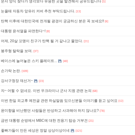
문서 양식 찾다가 생각보다 유용한 곳을 발견해서 공유드립니다
[5]
눈올때 자동차 앞유리 커버 추천 부탁드립니다.
[13]
탄핵 이후에 대한민국에 전개될 광경이 궁금하신 분은 꼭 보세요!!
[6]
대통령 윤석열을 파면한다~!
[8]
어제, 20살 꼬맹이 친구가 탄핵 될 거 같냐고 물었다.
[21]
봉주형 탈락을 보며.
[37]
베이스에 늘어놓은 스키 플레이트...
[40]
손가락 논란.
[109]
강서구청장 재선거~
[23]
자~ 어쩔 수 없네요. 이번 우크라이나 군사 지원 관련 논의
[68]
이번 한일 외교후 예전글 관련 하실말씀 있으신분들 이야기를 듣고 싶어요
[12]
윤미향을 비난했던 사람들은 반성하고 사과해야 하지 않나요?
[78]
금번 대통령 순방에서 MBC에 대한 전용기 탑승 거부건
[25]
좋빠가들이 만든 세상은 정말 상상이상이네
[121]