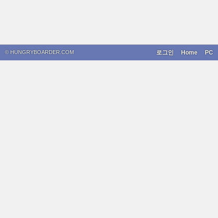
© HUNGRYBOARDER.COM
로그인
Home
PC