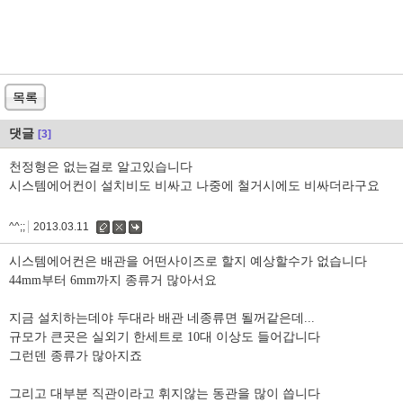
목록
댓글
[3]
천정형은 없는걸로 알고있습니다
시스템에어컨이 설치비도 비싸고 나중에 철거시에도 비싸더라구요
^^;;
2013.03.11
수
삭
댓
정
제
글
시스템에어컨은 배관을 어떤사이즈로 할지 예상할수가 없습니다
44mm부터 6mm까지 종류거 많아서요
지금 설치하는데야 두대라 배관 네종류면 될꺼같은데...
규모가 큰곳은 실외기 한세트로 10대 이상도 들어갑니다
그런덴 종류가 많아지죠
그리고 대부분 직관이라고 휘지않는 동관을 많이 씁니다