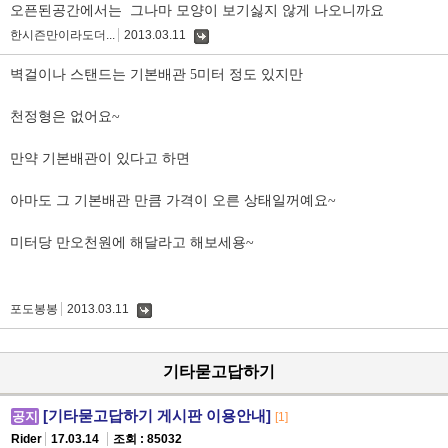
오픈된공간에서는 그나마 모양이 보기싫지 않게 나오니까요
한시즌만이라도더...
2013.03.11
댓
글
벽걸이나 스탠드는 기본배관 5미터 정도 있지만
천정형은 없어요~
만약 기본배관이 있다고 하면
아마도 그 기본배관 만큼 가격이 오른 상태일꺼예요~
미터당 만오천원에 해달라고 해보세용~
포도봉봉
2013.03.11
댓
글
기타묻고답하기
[기타묻고답하기 게시판 이용안내]
공지
[1]
Rider
17.03.14
조회 : 85032