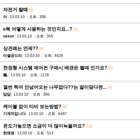
자전거 탈때
[6]
아
13.03.10
조회 : 356
e북 어떻게 사용하는 것인지요...?
[1]
nexon
13.03.10
조회 : 355
상견례는 언제??
[9]
미셸공드리
13.03.10
조회 : 4426
천정형 시스템 에어컨 구매시 배관은 별매 인가요?
[3]
龍.
13.03.10
조회 : 1216
열번 찍어 안넘어오는 나무없다??는 말이맞다면...
[4]
답답
13.03.10
조회 : 360
케이블 없이 티비 보는방법?
[8]
기계치입니다
13.03.10
조회 : 6487
온도가높으면 소금이 더 많이녹을까요?
[10]
한채영
13.03.10
조회 : 513