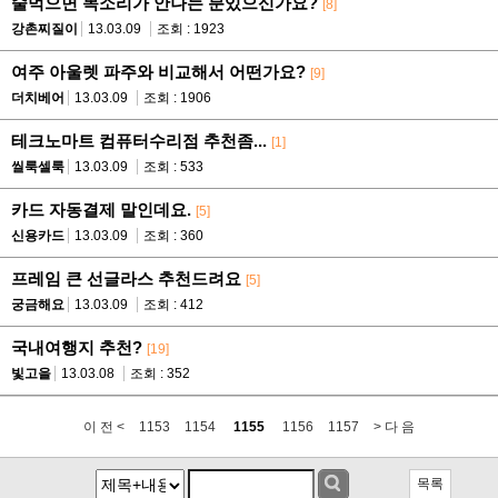
술먹으면 목소리가 안나는 분있으신가요?
[8]
강촌찌질이
13.03.09
조회 : 1923
여주 아울렛 파주와 비교해서 어떤가요?
[9]
더치베어
13.03.09
조회 : 1906
테크노마트 컴퓨터수리점 추천좀...
[1]
씰룩셀룩
13.03.09
조회 : 533
카드 자동결제 말인데요.
[5]
신용카드
13.03.09
조회 : 360
프레임 큰 선글라스 추천드려요
[5]
궁금해요
13.03.09
조회 : 412
국내여행지 추천?
[19]
빛고을
13.03.08
조회 : 352
이 전 <
1153
1154
1155
1156
1157
> 다 음
목록