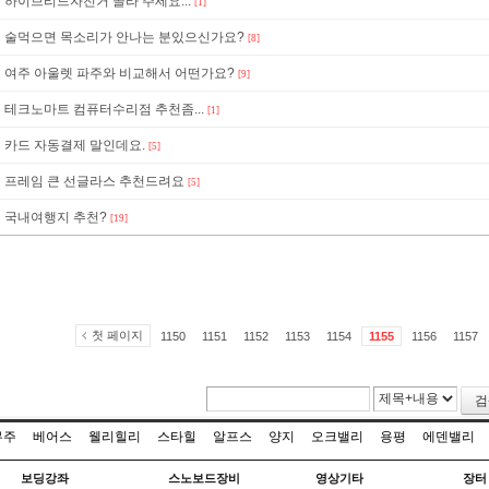
하이브리드자전거 골라 주세요...
[1]
술먹으면 목소리가 안나는 분있으신가요?
[8]
여주 아울렛 파주와 비교해서 어떤가요?
[9]
테크노마트 컴퓨터수리점 추천좀...
[1]
카드 자동결제 말인데요.
[5]
프레임 큰 선글라스 추천드려요
[5]
국내여행지 추천?
[19]
첫 페이지
1150
1151
1152
1153
1154
1155
1156
1157
검
무주
베어스
웰리힐리
스타힐
알프스
양지
오크밸리
용평
에덴밸리
보딩강좌
스노보드장비
영상기타
장터