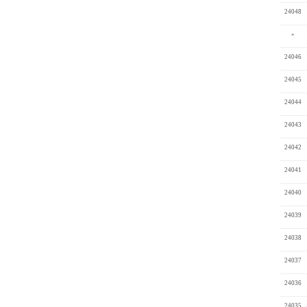
24048
»
24046
24045
24044
24043
24042
24041
24040
24039
24038
24037
24036
24035