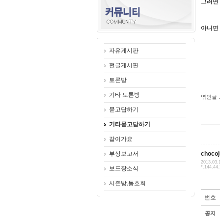
그러면 
아니면 
자유게시판
펀글게시판
토론방
기타 토론방
엮인글 :
묻고답하기
기타묻고답하기
같이가요
부상보고서
chocoj
2013.03.
*.144.44
보드장소식
시즌방,동호회
번호
공지