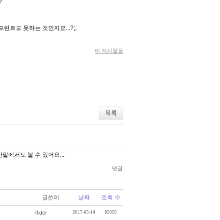
?
트도 못하는 것인지요...?;;
이 게시물을
목록
말에서도 볼 수 있어요...
댓글
글쓴이
날짜
조회 수
Rider
2017-03-14
85059