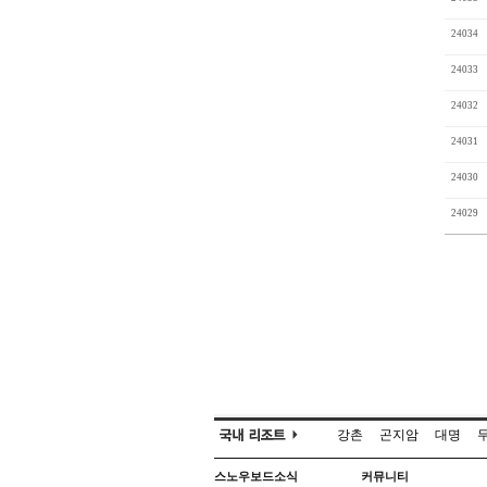
24034
24033
24032
24031
24030
24029
강촌
곤지암
대명
스노우보드소식
커뮤니티