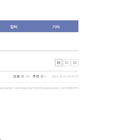
장터
기타
조회 수
추천 수
355
0
2013.03.10 22:57:47
gryboarder.com/index.php?mid=Etc&document_srl=20967076