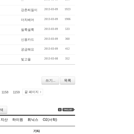
2013-03-09
1923
강촌찌질이
2013-03-09
1906
더치베어
2013-03-09
533
씰룩셀룩
2013-03-09
360
신용카드
2013-03-09
412
궁금해요
2013-03-08
352
빛고을
쓰기...
목록
끝 페이지
1158
1159
색
지산
하이원
휘닉스
O2(서학)
기타