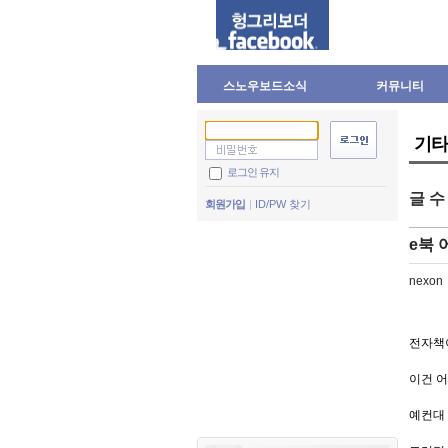
스노우보드소식
커뮤니티
기타
로그인 유지
글 
회원가입
ID/PW 찾기
e북 
nexon
전자책이
이건 어
예컨대 