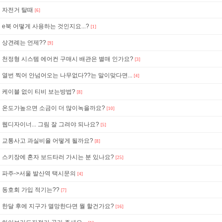
자전거 탈때
[6]
e북 어떻게 사용하는 것인지요...?
[1]
상견례는 언제??
[9]
천정형 시스템 에어컨 구매시 배관은 별매 인가요?
[3]
열번 찍어 안넘어오는 나무없다??는 말이맞다면...
[4]
케이블 없이 티비 보는방법?
[8]
온도가높으면 소금이 더 많이녹을까요?
[10]
웹디자이너... 그림 잘 그려야 되나요?
[5]
교통사고 과실비율 어떻게 될까요?
[8]
스키장에 혼자 보드타러 가시는 분 있나요?
[25]
파주->서울 발산역 택시문의
[4]
동호회 가입 적기는??
[7]
한달 후에 지구가 멸망한다면 뭘 할건가요?
[16]