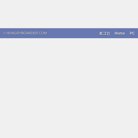
© HUNGRYBOARDER.COM
로그인
Home
PC