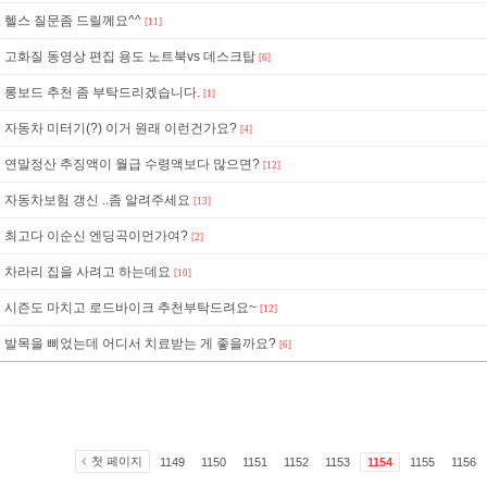
헬스 질문좀 드릴께요^^
[11]
고화질 동영상 편집 용도 노트북vs 데스크탑
[6]
롱보드 추천 좀 부탁드리겠습니다.
[1]
자동차 미터기(?) 이거 원래 이런건가요?
[4]
연말정산 추징액이 월급 수령액보다 많으면?
[12]
자동차보험 갱신 ..좀 알려주세요
[13]
최고다 이순신 엔딩곡이먼가여?
[2]
차라리 집을 사려고 하는데요
[10]
시즌도 마치고 로드바이크 추천부탁드려요~
[12]
발목을 삐었는데 어디서 치료받는 게 좋을까요?
[6]
첫 페이지
1149
1150
1151
1152
1153
1154
1155
1156