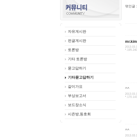
엮인글 :
자유게시판
펀글게시판
mr.ki
2013.03.
토론방
*.195.24
기타 토론방
묻고답하기
기타묻고답하기
같이가요
^^
2013.03.
부상보고서
*.170.14
보드장소식
시즌방,동호회
^^
2013.03.