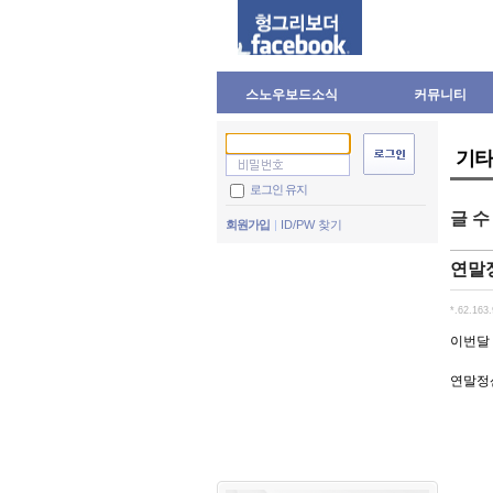
스노우보드소식
커뮤니티
기타
로그인 유지
글 
회원가입
ID/PW 찾기
연말
*.62.163
이번달
연말정