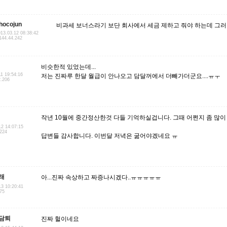
hocojun
비과세 보너스라기 보단 회사에서 세금 제하고 줘야 하는데 그러지
13.03.12 08:38:42
144.44.242
비슷한적 있었는데...
11 19:54:16
저는 진짜루 한달 월급이 안나오고 담달꺼에서 더빼가더군요....ㅠㅜ
2.206
작년 10월에 중간정산한것 다들 기억하실겁니다. 그때 어쩐지 좀 많
12 14:07:15
.224
답변들 감사합니다. 이번달 저녁은 굶어야겠네요 ㅠ
래
아...진짜 속상하고 짜증나시겠다..ㅠㅠㅠㅠㅠ
13 10:20:41
175
담퇴
진짜 헐이네요