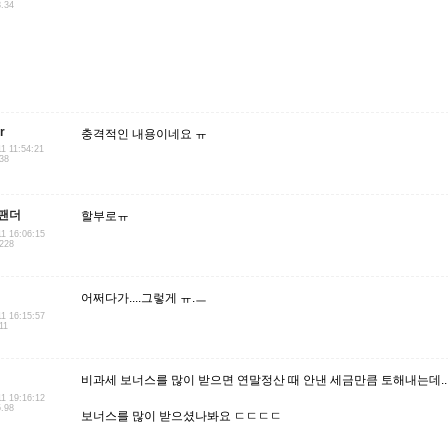
3.34
r
충격적인 내용이네요 ㅠ
11 11:54:21
238
팬더
할부로ㅠ
11 16:06:15
.228
어쩌다가....그렇게 ㅠ.ㅡ
11 16:15:57
11
비과세 보너스를 많이 받으면 연말정산 때 안낸 세금만큼 토해내는데..
11 19:16:12
5.98
보너스를 많이 받으셨나봐요 ㄷㄷㄷㄷ