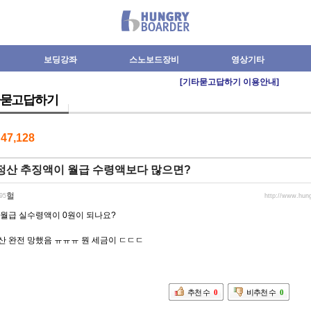
보딩강좌
스노보드장비
영상기타
[기타묻고답하기 이용안내]
묻고답하기
수
47,128
정산 추징액이 월급 수령액보다 많으면?
헐
.95
http://www.hun
 월급 실수령액이 0원이 되나요?
산 완전 망했음 ㅠㅠㅠ 뭔 세금이 ㄷㄷㄷ
추천 수
0
비추천 수
0