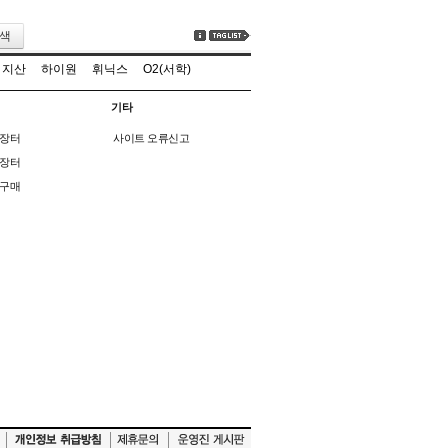
색
지산
하이원
휘닉스
O2(서학)
기타
장터
사이트 오류신고
장터
구매