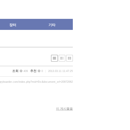
장터
기타
조회 수
추천 수
409
0
2013.03.11 11:47:25
gryboarder.com/index.php?mid=Etc&document_srl=20972062
이 게시물을