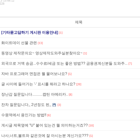
13 15:44:12
.228
제목
[기타묻고답하기 게시판 이용안내]
[1]
화이트데이 선물 관련
[13]
동영상 제작문의요~ 영상제작도와주실분찾아요~
[1]
외국으로 거액 송금...수수료/세금 또는 좋은 방법?? 금융권계신분들 도와주...
[7]
자바 프로그래머 면접은 뭘 물어보나요?
[5]
글 사이에 들어가는 '-' 표시를 뭐라고 하나요?
[20]
장난감 질문입니다...........캡틴 아메리카..
[8]
잔차 질문입니다,, 2년정도 된,,
[3]
수원역에서 용인가는 방법!!
[6]
게시글 제목옆에 "U" 붙어 있는건 뭘 의미하는거죠??
[10]
나사,너트,볼트와 같은것에 잘 아시는분 계신가요???
[5]