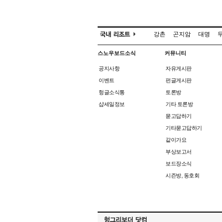
강촌
곤지암
대명
스노우보드소식
커뮤니티
공지사항
자유게시판
이벤트
펀글게시판
헝글소식통
토론방
샵세일정보
기타 토론방
묻고답하기
기타묻고답하기
같이가요
부상보고서
보드장소식
시즌방, 동호회