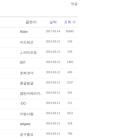
댓글
글쓴이
날짜
조회 수
Rider
2017-03-14
85065
2013-03-12
230
자드래곤
2013-03-12
239
ふ야마모토
007
2013-03-12
1483
2013-03-12
420
초짜코더
2013-03-11
2237
뭉글몽글
2013-03-11
341
캡틴아메리카..
-DC-
2013-03-11
211
2013-03-11
1621
지방사람
aAgata
2013-03-11
318
2013-03-11
784
공구좀요