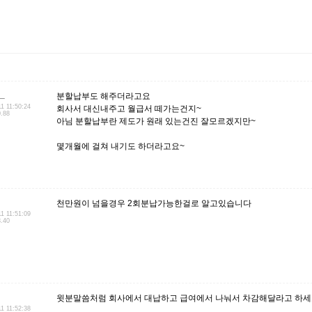
m_
분할납부도 해주더라고요
11 11:50:24
회사서 대신내주고 월급서 떼가는건지~
0.88
아님 분할납부란 제도가 원래 있는건진 잘모르겠지만~
몇개월에 걸쳐 내기도 하더라고요~
천만원이 넘을경우 2회분납가능한걸로 알고있습니다
11 11:51:09
3.40
윗분말씀처럼 회사에서 대납하고 급여에서 나눠서 차감해달라고 하
11 11:52:38