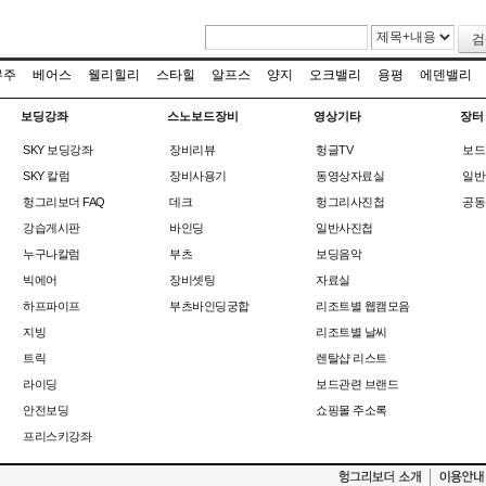
검
무주
베어스
웰리힐리
스타힐
알프스
양지
오크밸리
용평
에덴밸리
보딩강좌
스노보드장비
영상기타
장터
SKY 보딩강좌
장비리뷰
헝글TV
보드
SKY 칼럼
장비사용기
동영상자료실
일반
헝그리보더 FAQ
데크
헝그리사진첩
공동
강습게시판
바인딩
일반사진첩
누구나칼럼
부츠
보딩음악
빅에어
장비셋팅
자료실
하프파이프
부츠바인딩궁합
리조트별 웹캠모음
지빙
리조트별 날씨
트릭
렌탈샵 리스트
라이딩
보드관련 브랜드
안전보딩
쇼핑몰 주소록
프리스키강좌