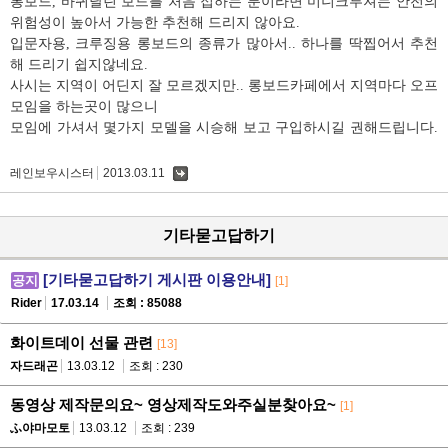
롱보드, 바퀴달린 보드를 처음 접하는 분이라면 미니크루져는 안전의
위험성이 높아서 가능한 추천해 드리지 않아요.
입문자용, 크루징용 롱보드의 종류가 많아서.. 하나를 딱찝어서 추천
해 드리기 쉽지않네요.
사시는 지역이 어딘지 잘 모르겠지만.. 롱보드카페에서 지역마다 오프
모임을 하는곳이 많으니
모임에 가셔서 몇가지 모델을 시승해 보고 구입하시길 권해드립니다.
레인보우시스터
2013.03.11
댓
글
기타묻고답하기
[기타묻고답하기 게시판 이용안내]
공지
[1]
Rider
17.03.14
조회 : 85088
화이트데이 선물 관련
[13]
자드래곤
13.03.12
조회 : 230
동영상 제작문의요~ 영상제작도와주실분찾아요~
[1]
ふ야마모토
13.03.12
조회 : 239