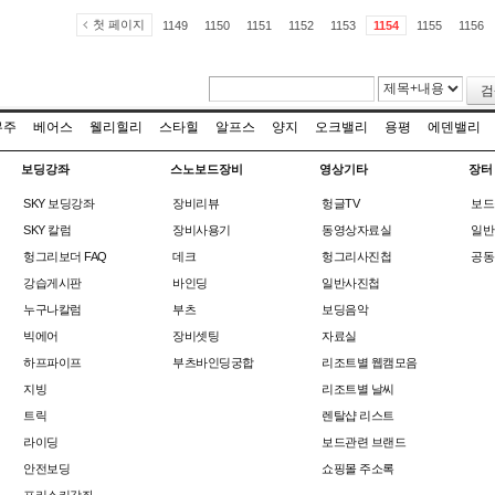
첫 페이지
1149
1150
1151
1152
1153
1154
1155
1156
검
무주
베어스
웰리힐리
스타힐
알프스
양지
오크밸리
용평
에덴밸리
보딩강좌
스노보드장비
영상기타
장터
SKY 보딩강좌
장비리뷰
헝글TV
보드
SKY 칼럼
장비사용기
동영상자료실
일반
헝그리보더 FAQ
데크
헝그리사진첩
공동
강습게시판
바인딩
일반사진첩
누구나칼럼
부츠
보딩음악
빅에어
장비셋팅
자료실
하프파이프
부츠바인딩궁합
리조트별 웹캠모음
지빙
리조트별 날씨
트릭
렌탈샵 리스트
라이딩
보드관련 브랜드
안전보딩
쇼핑몰 주소록