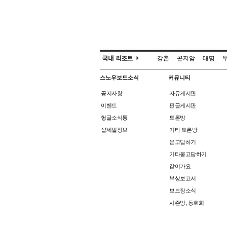
강촌
곤지암
대명
스노우보드소식
커뮤니티
공지사항
자유게시판
이벤트
펀글게시판
헝글소식통
토론방
샵세일정보
기타 토론방
묻고답하기
기타묻고답하기
같이가요
부상보고서
보드장소식
시즌방, 동호회