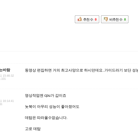
추천 수
0
비추천 수
0
는바람
동영상 편집하면 거의 최고사양으로 하시던데요..가이드라기 보단 성능이
11 15:46:32
8.101
영상작업엔 cpu가 갑이죠
11 16:14:41
11
놋북이 아무리 성능이 좋아졌어도
데탑은 따라올수없습니다.
고로 데탑