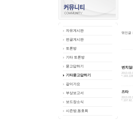
자유게시판
엮인글 :
펀글게시판
토론방
기타 토론방
묻고답하기
변치않
2013.03.
기타묻고답하기
*.193.22
같이가요
즈타
부상보고서
2013.03.
*.107.92.
보드장소식
시즌방,동호회