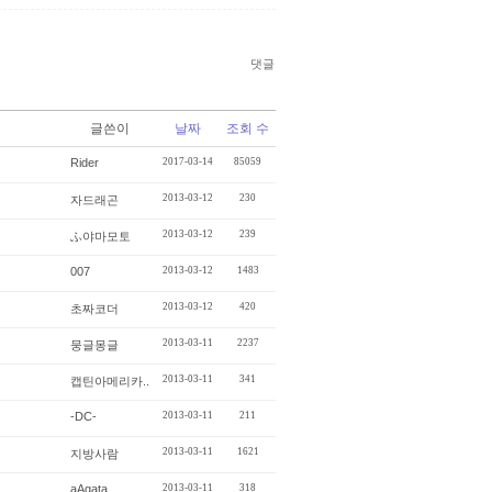
댓글
글쓴이
날짜
조회 수
Rider
2017-03-14
85059
2013-03-12
230
자드래곤
2013-03-12
239
ふ야마모토
007
2013-03-12
1483
2013-03-12
420
초짜코더
2013-03-11
2237
뭉글몽글
2013-03-11
341
캡틴아메리카..
-DC-
2013-03-11
211
2013-03-11
1621
지방사람
aAgata
2013-03-11
318