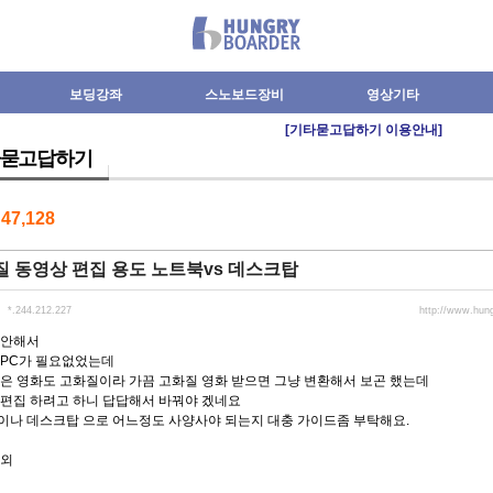
보딩강좌
스노보드장비
영상기타
[기타묻고답하기 이용안내]
묻고답하기
수
47,128
 동영상 편집 용도 노트북vs 데스크탑
*.244.212.227
http://www.hun
 안해서
 PC가 필요없었는데
은 영화도 고화질이라 가끔 고화질 영화 받으면 그냥 변환해서 보곤 했는데
 편집 하려고 하니 답답해서 바꿔야 겠네요
이나 데스크탑 으로 어느정도 사양사야 되는지 대충 가이드좀 부탁해요.
제외