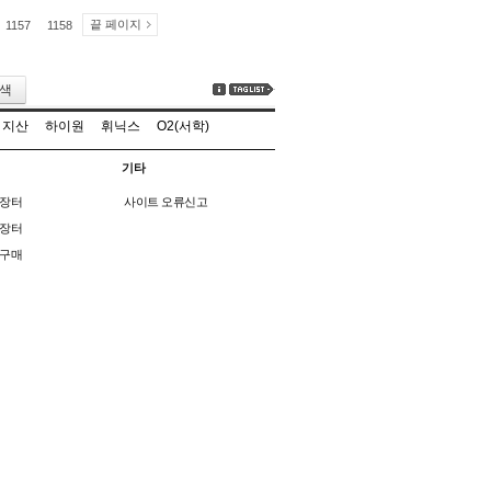
끝 페이지
1157
1158
색
지산
하이원
휘닉스
O2(서학)
기타
장터
사이트 오류신고
장터
구매