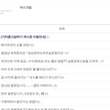
D
데스크탑
17 02:13:57
6.84
제목
[기타묻고답하기 게시판 이용안내]
[1]
화이트데이 선물 관련
[13]
동영상 제작문의요~ 영상제작도와주실분찾아요~
[1]
외국으로 거액 송금...수수료/세금 또는 좋은 방법?? 금융권계신분들 도와주...
[7]
자바 프로그래머 면접은 뭘 물어보나요?
[5]
글 사이에 들어가는 '-' 표시를 뭐라고 하나요?
[20]
장난감 질문입니다...........캡틴 아메리카..
[8]
잔차 질문입니다,, 2년정도 된,,
[3]
수원역에서 용인가는 방법!!
[6]
게시글 제목옆에 "U" 붙어 있는건 뭘 의미하는거죠??