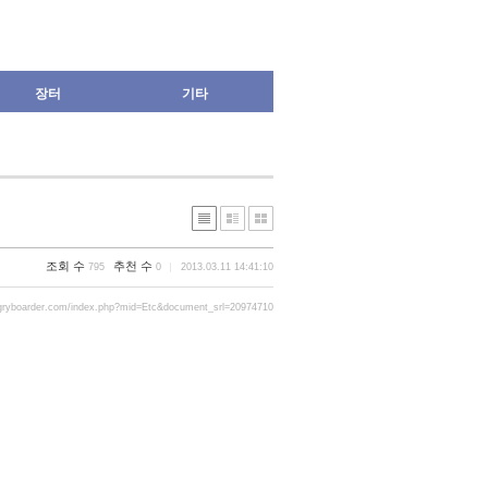
장터
기타
조회 수
추천 수
795
0
2013.03.11 14:41:10
gryboarder.com/index.php?mid=Etc&document_srl=20974710