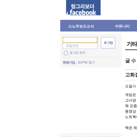
스노우보드소식
커뮤니티
기타
로그인 유지
글 
회원가입
ID/PW 찾기
고화질
요들이
게임은
고사양
뭐 요즘
동영상
노트북
맥은 