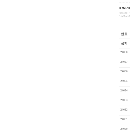
D.WP
2013.03.
*.226.21
번호
공지
24068
24067
24066
24065
24064
24063
24062
24061
24060