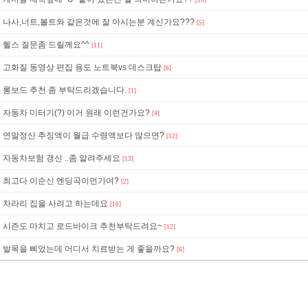
[10]
나사,너트,볼트와 같은것에 잘 아시는분 계신가요???
[5]
헬스 질문좀 드릴께요^^
[11]
고화질 동영상 편집 용도 노트북vs 데스크탑
[6]
롱보드 추천 좀 부탁드리겠습니다.
[1]
자동차 미터기(?) 이거 원래 이런건가요?
[4]
연말정산 추징액이 월급 수령액보다 많으면?
[12]
자동차보험 갱신 ..좀 알려주세요
[13]
최고다 이순신 엔딩곡이먼가여?
[2]
차라리 집을 사려고 하는데요
[10]
시즌도 마치고 로드바이크 추천부탁드려요~
[12]
발목을 삐었는데 어디서 치료받는 게 좋을까요?
[6]