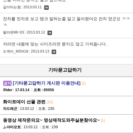
같이타는형
2013.03.11
댓
글
잔차를 전차로 보고 탱크 말하는줄 알고 들어왔어요 잔차 였군요 ㅋㅋ
ㅋ
팔라완98~03
2013.03.12
댓
글
저라면 내몸에 맞는 사이즈라면 묻지도 않고 가져옵니다..
도깨비_905418
2013.03.13
댓
글
기타묻고답하기
[기타묻고답하기 게시판 이용안내]
공지
[1]
Rider
17.03.14
조회 : 85050
화이트데이 선물 관련
[13]
자드래곤
13.03.12
조회 : 230
동영상 제작문의요~ 영상제작도와주실분찾아요~
[1]
ふ야마모토
13.03.12
조회 : 239