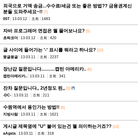
외국으로 거액 송금...수수료/세금 또는 좋은 방법?? 금융권계신
분들 도와주세요~!!
[7]
007
13.03.12
조회 : 1483
자바 프로그래머 면접은 뭘 물어보나요?
[5]
초짜코더
13.03.12
조회 : 420
글 사이에 들어가는 '-' 표시를 뭐라고 하나요?
[20]
뭉글몽글
13.03.11
조회 : 2237
장난감 질문입니다...........캡틴 아메리카..
[8]
캡틴아메리카..
13.03.11
조회 : 341
잔차 질문입니다,, 2년정도 된,,
[3]
-DC-
13.03.11
조회 : 211
수원역에서 용인가는 방법!!
[6]
지방사람
13.03.11
조회 : 1621
게시글 제목옆에 "U" 붙어 있는건 뭘 의미하는거죠??
[10]
aAgata
13.03.11
조회 : 318