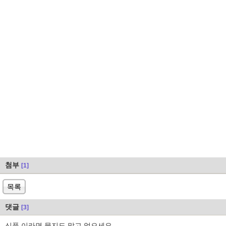
첨부
[1]
목록
댓글
[3]
신품 이라면 묻지도 말고 업으세요