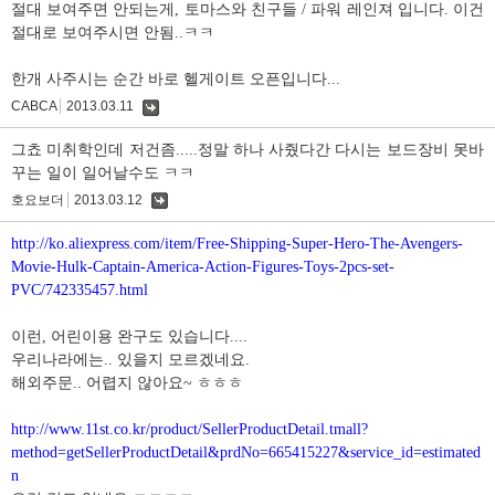
절대 보여주면 안되는게, 토마스와 친구들 / 파워 레인져 입니다. 이건
절대로 보여주시면 안됨..ㅋㅋ
한개 사주시는 순간 바로 헬게이트 오픈입니다...
CABCA
2013.03.11
댓
글
그쵸 미취학인데 저건좀.....정말 하나 사줬다간 다시는 보드장비 못바
꾸는 일이 일어날수도 ㅋㅋ
호요보더
2013.03.12
댓
글
http://ko.aliexpress.com/item/Free-Shipping-Super-Hero-The-Avengers-
Movie-Hulk-Captain-America-Action-Figures-Toys-2pcs-set-
PVC/742335457.html
이런, 어린이용 완구도 있습니다....
우리나라에는.. 있을지 모르겠네요.
해외주문.. 어렵지 않아요~ ㅎㅎㅎ
http://www.11st.co.kr/product/SellerProductDetail.tmall?
method=getSellerProductDetail&prdNo=665415227&service_id=estimated
n