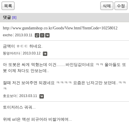
목록
삭제
수정
댓글
[8]
http://www.gundamshop.co.kr/Goods/View.html?ItemCode=10258012
excho
2013.03.11
수
삭
댓
정
제
글
금액이 ㅎㄷㄷ 하네요.
똥덩어리다
2013.03.12
댓
글
아 또봇은 싸게 먹혔는데 이건........바인딩값이네요 ㅋㅋ 울아들도 또
봇 이제 쳐다도 안보는데..
절때 저건 보여주면 되겠네요 ㅋㅋㅋㅋ 요즘은 닌자고만 보던데..ㅋㅋ
ㅋ
호요보더
2013.03.11
댓
글
토이저러스 궈궈...
위에 url은 액션 피규어라 비쌀거에여...