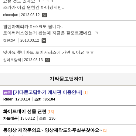
요런 것도 있네요 ㅋㅋㅋㅋ
조카가 이걸 원한건 아니겠지만...
chocojun
2013.03.12
댓
글
캡틴아메리카 마스크도 팝니다..
토이쩌러스있는거 봤는데 지금은 잘모르겠네요..ㅋ
캡틴화니
2013.03.12
댓
글
맞아요 롯데마트 토이저러스에 가면 있어요 ㅎㅎ
십이로담퇴
2013.03.13
댓
글
기타묻고답하기
[기타묻고답하기 게시판 이용안내]
공지
[1]
Rider
17.03.14
조회 : 85104
화이트데이 선물 관련
[13]
자드래곤
13.03.12
조회 : 230
동영상 제작문의요~ 영상제작도와주실분찾아요~
[1]