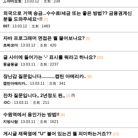
ふ야마모토
13.03.12
조회 : 239
외국으로 거액 송금...수수료/세금 또는 좋은 방법?? 금융권계신
분들 도와주세요~!!
[7]
007
13.03.12
조회 : 1483
자바 프로그래머 면접은 뭘 물어보나요?
[5]
초짜코더
13.03.12
조회 : 420
글 사이에 들어가는 '-' 표시를 뭐라고 하나요?
[20]
뭉글몽글
13.03.11
조회 : 2237
장난감 질문입니다...........캡틴 아메리카..
[8]
캡틴아메리카..
13.03.11
조회 : 341
잔차 질문입니다,, 2년정도 된,,
[3]
-DC-
13.03.11
조회 : 211
수원역에서 용인가는 방법!!
[6]
지방사람
13.03.11
조회 : 1621
게시글 제목옆에 "U" 붙어 있는건 뭘 의미하는거죠??
[10]