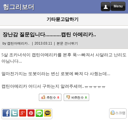
헝그리보더
Menu
기타묻고답하기
장난감 질문입니다...........캡틴 아메리카..
by
캡틴아메리카..
| 2013.03.11 |
본문 건너뛰기
5살 조카녀석이 캡틴아메리카를 본후 푹~~빠져서 사달라고 난리도
아님니다...
얼마전가지는 또봇이라는 변신 로봇에 빠져 다 사줬는데...
캡틴아메리카 어디서 구하는지 알려주세여..ㅠㅠㅠㅠㅠ
추천 수
0
비추천 수
0
스크랩