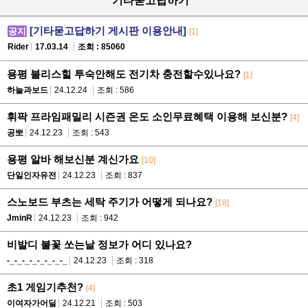
기타묻고답하기
[기타묻고답하기 게시판 이용안내]
공지
[1]
Rider
17.03.14
조회 : 85060
용평 블리스힐 투숙안해도 전기차 충전할수있나요?
[1]
하늘과보드
24.12.24
조회 : 586
휘팍 프라임패밀리 시즌권 온도 소인무료혜택 이용해 보신분?
[4]
공뽀
24.12.23
조회 : 543
용평 알바 해보신분 계신가요
[10]
단일인자유전
24.12.23
조회 : 837
스노보드 부츠는 세탁 주기가 어떻게 되나요?
[18]
JminR
24.12.23
조회 : 942
비발디 불꽃 쏘는날 정보가 어디 있나요?
-_-_-_-_-_-_-_-_
24.12.23
조회 : 318
초1 게임기추천?
[4]
이여자가어딜
24.12.21
조회 : 503