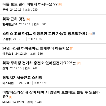
다들 보드 관리 어떻게 하시나요 ??
[8]
꾸앰
24.12.13
조회 : 930
휘팍 근처 맛집
[6]
행복한삶00
24.12.11
조회 : 861
스미스 고글 마감... 이정도면 교환 가능할 정도일까요?
[4]
구름콩
24.12.10
조회 : 1160
24년 ~25년 하이원야간 언제부터 하는지요
[2]
마우스 1
24.12.10
조회 : 586
휘팍 주차장 전기차 충전소 없어진건가요??! ;;;
[2]
쵸파
24.12.10
조회 : 742
당일치기서울근교 스키장
미스터쏜~~
24.12.09
조회 : 579
비발디스키장 내 장비 대여 시 엉덩이 보호대도 빌릴 수 있을까
요?
[1]
MuMu
24.12.09
조회 : 1240