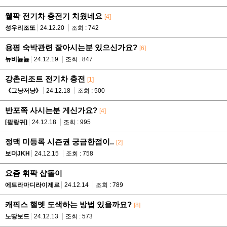
웰팍 전기차 충전기 치웠네요
[4]
성우리조또
24.12.20
조회 : 742
용평 숙박관련 잘아시는분 있으신가요?
[6]
뉴비늅늅
24.12.19
조회 : 847
강촌리조트 전기차 충전
[1]
《그냥저냥》
24.12.18
조회 : 500
반포쪽 사시는분 게신가요?
[4]
[팔랑귀]
24.12.18
조회 : 995
정맥 미등록 시즌권 궁금한점이..
[2]
보더JKH
24.12.15
조회 : 758
요즘 휘팍 샵돌이
에트라마디라이제르
24.12.14
조회 : 789
캐픽스 핼멧 도색하는 방법 있을까요?
[8]
노땅보드
24.12.13
조회 : 573