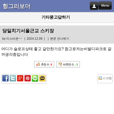
헝그리보더
Menu
기타묻고답하기
당일치기서울근교 스키장
by
미스터쏜~~
| 2024.12.09 |
|
본문 건너뛰기
어디가 슬로프상태 좋고 갈만한가요? 참고로저는비발디파크로 갈
까생각중입니다
추천 수
0
비추천 수
-3
스크랩