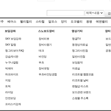
검
무주
베어스
웰리힐리
스타힐
알프스
양지
오크밸리
용평
에덴밸리
보딩강좌
스노보드장비
영상기타
장터
SKY 보딩강좌
장비리뷰
헝글TV
보드
SKY 칼럼
장비사용기
동영상자료실
일반
헝그리보더 FAQ
데크
헝그리사진첩
공동
강습게시판
바인딩
일반사진첩
누구나칼럼
부츠
보딩음악
빅에어
장비셋팅
자료실
하프파이프
부츠바인딩궁합
리조트별 웹캠모음
지빙
리조트별 날씨
트릭
렌탈샵 리스트
라이딩
보드관련 브랜드
안전보딩
쇼핑몰 주소록
프리스키강좌