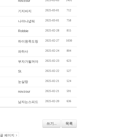
novzour
2025-03-05
1491
2025-03-01
712
기지바지
2025-03-01
758
나야나냅둬
Robbie
2025-02-28
815
2025-02-27
1030
하이원죽도링
2025-02-24
804
파하사
2025-02-23
623
부자가될꺼야
SI.
2025-02-22
527
2025-02-21
524
눈살랑
novzour
2025-02-21
591
2025-02-20
636
남자는스피드
쓰기...
목록
끝 페이지