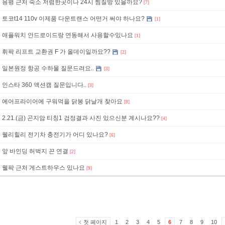
용평 근처 숙소 저렴한곳이나 24시 찜질방 있을까요?
[7]
토코t14 110v 이제품 다운트랜스 어떤거 써야 하나요?
[1]
애플워치 안드로이드랑 연동해서 사용할수있나요
[1]
휘팍 리프트 교환권 F 가 올데이일까요??
[2]
일본원정 항공 수하물 질문드려요..
[3]
인스타 360 액션캠 질문입니다..
[3]
에어프라이어에 구워먹을 닭봉 닭날개 찾아요
[8]
2.21.(금) 곤지암 티칭1 검정결과 사진 있으신분 계시나요??
[4]
웰리힐리 전기차 충전기가 어디 있나요?
[6]
앞 바인딩 허벅지 끈 연결
[2]
웰팍 근처 게스트하우스 있나요
[9]
첫 페이지
1
2
3
4
5
6
7
8
9
10