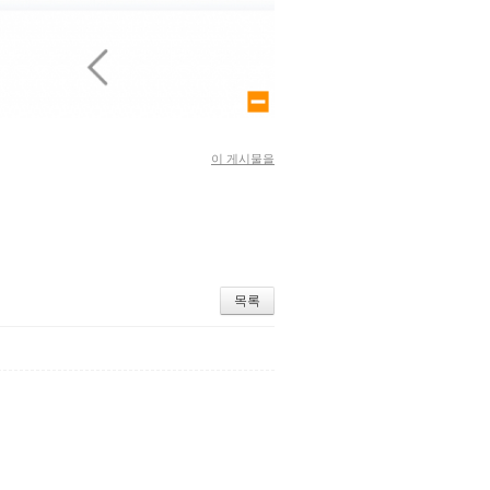
large size
이 게시물을
목록