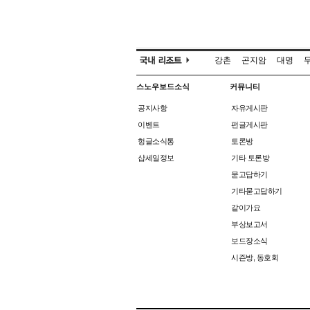
강촌
곤지암
대명
스노우보드소식
커뮤니티
공지사항
자유게시판
이벤트
펀글게시판
헝글소식통
토론방
샵세일정보
기타 토론방
묻고답하기
기타묻고답하기
같이가요
부상보고서
보드장소식
시즌방, 동호회