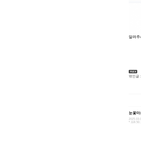
알려주
엮인글 :
눈꽃마
2025.03.
*.118.50.