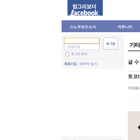
스노우보드소식
커뮤니티
기타
로그인 유지
글 
회원가입
ID/PW 찾기
토코t
기지바