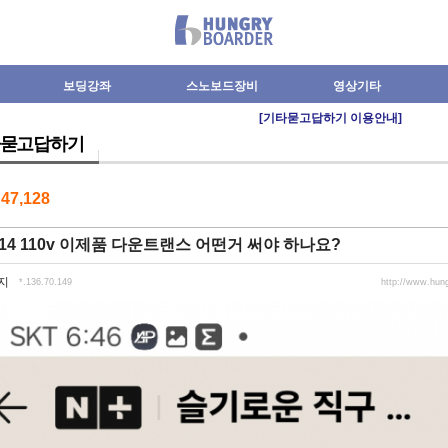
보딩강좌
스노보드장비
영상기타
[기타묻고답하기 이용안내]
묻고답하기
수
47,128
14 110v 이제품 다운트랜스 어떤거 써야 하나요?
지
*.136.70.149
http://www.hun