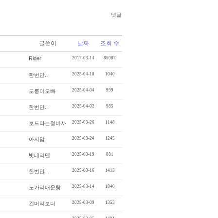
댓글
글쓴이
날짜
조회 수
Rider
2017-03-14
85087
2025-04-10
1040
한번만..
2025-04-04
999
도롱이오빠
2025-04-02
985
한번만..
2025-03-26
1148
보드타는정비사
2025-03-24
1245
아지맘
2025-03-19
881
밧데리맨
2025-03-16
1413
한번만..
2025-03-14
1840
노가리매운탕
2025-03-09
1353
긴머리보더