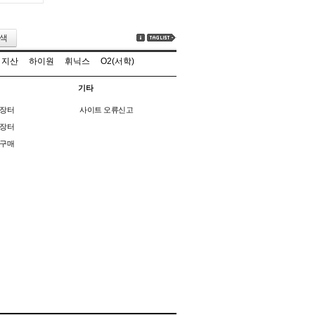
색
지산
하이원
휘닉스
O2(서학)
기타
장터
사이트 오류신고
장터
구매