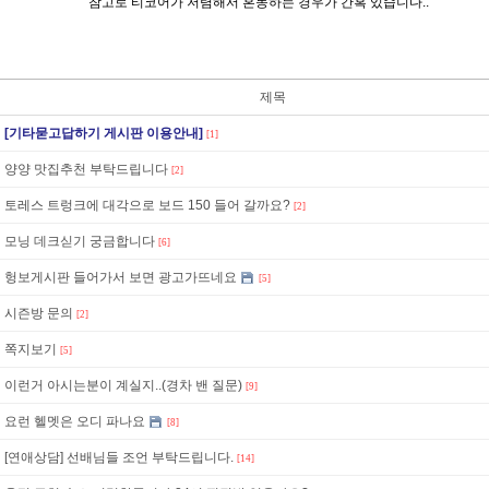
참고로 티코어가 저렴해서 혼동하는 경우가 간혹 있습니다..
제목
[기타묻고답하기 게시판 이용안내]
[1]
양양 맛집추천 부탁드립니다
[2]
토레스 트렁크에 대각으로 보드 150 들어 갈까요?
[2]
모닝 데크싣기 궁금합니다
[6]
헝보게시판 들어가서 보면 광고가뜨네요
[5]
시즌방 문의
[2]
쪽지보기
[5]
이런거 아시는분이 계실지..(경차 밴 질문)
[9]
요런 헬멧은 오디 파나요
[8]
[연애상담] 선배님들 조언 부탁드립니다.
[14]